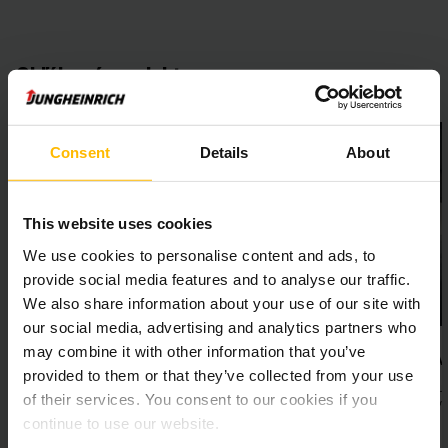
Obľúbené produkty
Vyberte si produkt, ktorý najlepšie vyhovuje vašim potrebám.
Consent
Details
About
This website uses cookies
We use cookies to personalise content and ads, to
provide social media features and to analyse our traffic.
We also share information about your use of our site with
our social media, advertising and analytics partners who
may combine it with other information that you’ve
Vychystávacie vysokozdvižné vozíky,
JUNGSTA
provided to them or that they’ve collected from your use
ťahače
Jungheinrich JU
of their services. You consent to our cookies if you
výkonné ako nové
Zistite viac o vychystávacích vozíkoch, vysokozdvižných
vozíkoch a ťahačoch.
continue to use our website.