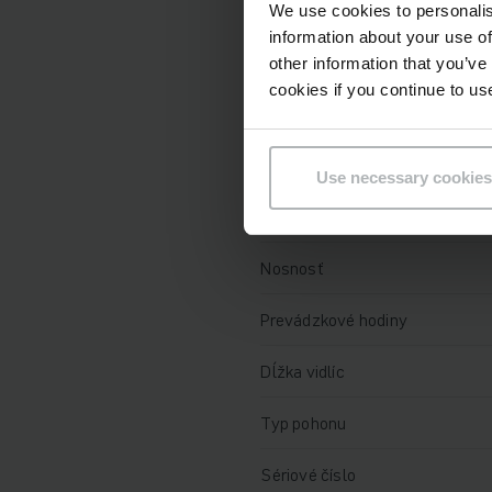
Technické údaje
We use cookies to personalis
information about your use of
Batéria
other information that you’ve
cookies if you continue to us
Nabíjač
Rok výroby batérie
Use necessary cookies
Rok
Nosnosť
Prevádzkové hodiny
Dĺžka vidlíc
Typ pohonu
Sériové číslo