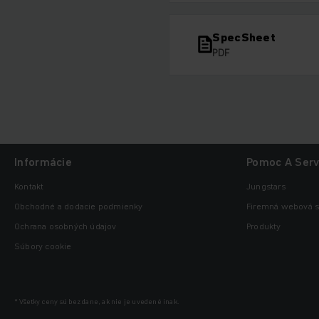
SpecSheet
PDF
Informácie
Pomoc A Serv
Kontakt
Jungstars
Obchodné a dodacie podmienky
Firemná webová s
Ochrana osobných údajov
Produkty
Súbory cookie
* Všetky ceny sú bez dane, ak nie je uvedené inak.