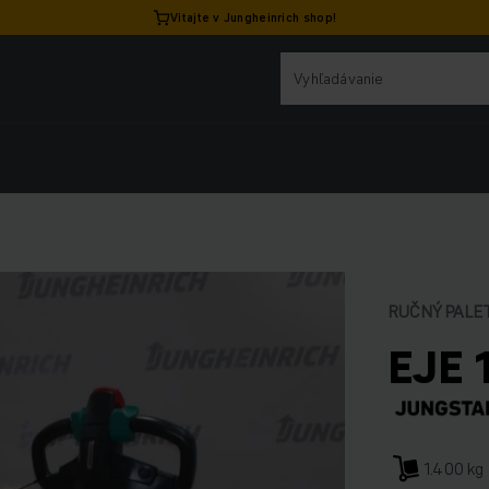
Vitajte v Jungheinrich shop!
RUČNÝ PALE
EJE 
1.400 kg