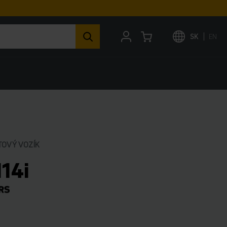
SK
EN
TOVÝ VOZÍK
114i