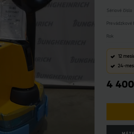
Sériové číslo
Prevádzkové 
Rok
12 mesi
24‑mesa
4 400
MÁTE