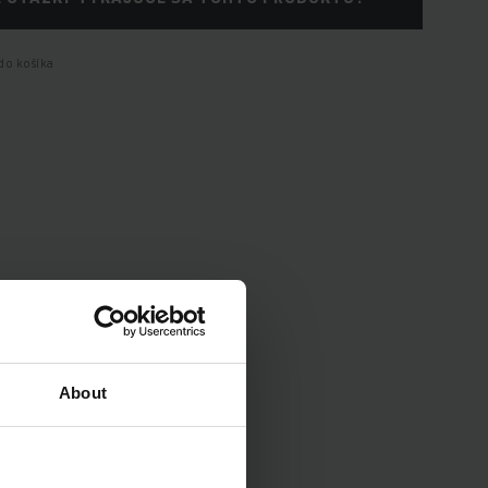
do košíka
About
enia vozidla.