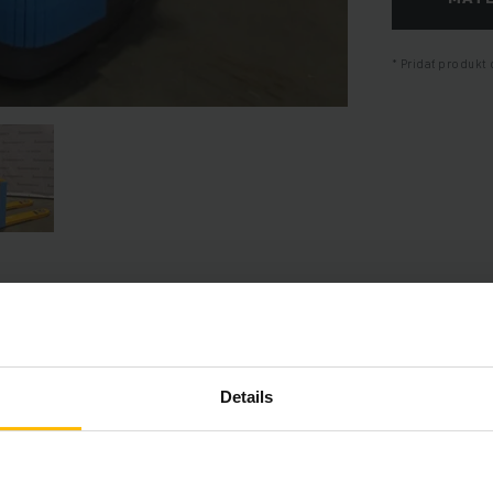
Pridať produkt 
Informácie o výrobku
Details
časť poskytuje komplexný prehľad technických špecifikácií a vybav