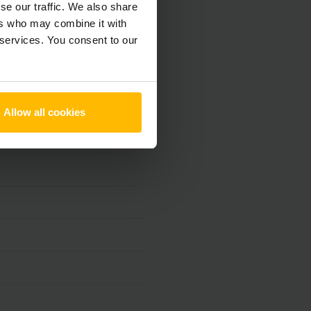
se our traffic. We also share
ers who may combine it with
 services. You consent to our
Allow all cookies