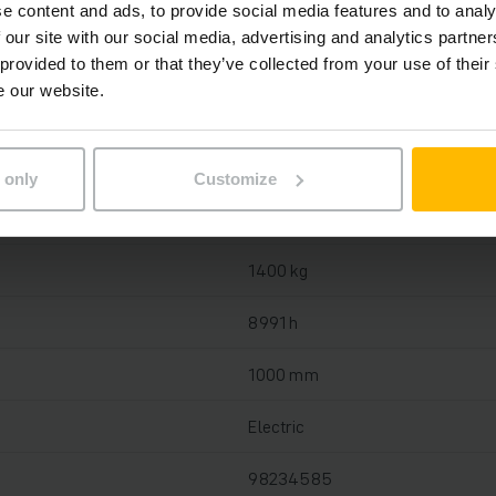
e content and ads, to provide social media features and to analy
 our site with our social media, advertising and analytics partn
Lítium-iónová, 25 V / 40 Ah
 provided to them or that they’ve collected from your use of their
e our website.
Áno, 24 V / 35 A
2023
 only
Customize
2019
1400 kg
8991 h
1000 mm
Electric
98234585