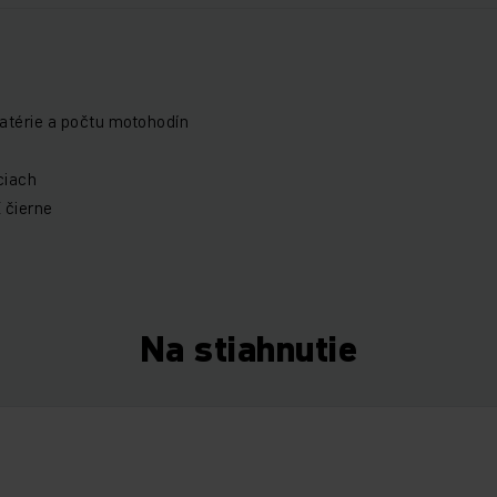
atérie a počtu motohodín
ciach
 čierne
Na stiahnutie