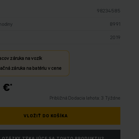
98234585
hodiny
8991
2019
acov záruka na vozík
čná záruka na batériu v cene
 €
Približná Dodacia lehota: 3 Týždne
VLOŽIŤ DO KOŠÍKA
 OTÁZKY TÝKAJÚCE SA TOHTO PRODUKTU?