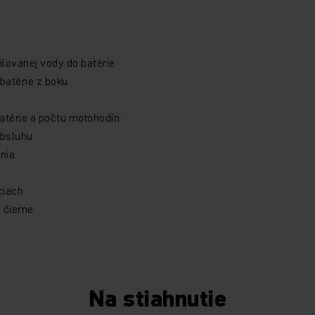
ilovanej vody do batérie
batérie z boku
atérie a počtu motohodín
obsluhu
enia
)
ciach
 čierne
Na stiahnutie