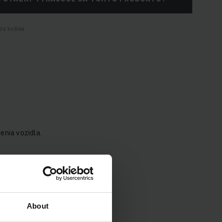
do košíka
enia vozidla.
Ah
About