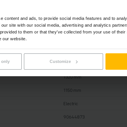
2026
e content and ads, to provide social media features and to analy
2021
 our site with our social media, advertising and analytics partn
 provided to them or that they’ve collected from your use of their
210 mm
e our website.
2000 kg
 only
Customize
1078 h
1320 mm
1150 mm
Electric
90644873