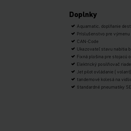
Doplnky
Aquamatic, doplňanie dest
Príslušenstvo pre výmenu 
CAN-Code
Ukazovateľ stavu nabitia b
Fixná plošina pre stojacú 
Elektrický posilňovač riad
Jet pilot ovládanie ( volant
tandemové kolesá na vidli
štandardné pneumatiky SE