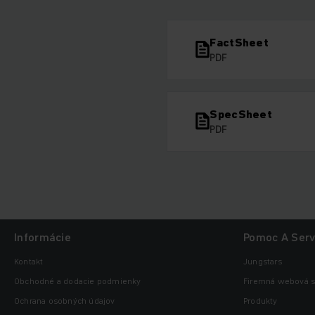
FactSheet
PDF
SpecSheet
PDF
Informácie
Pomoc A Serv
Kontakt
Jungstars
Obchodné a dodacie podmienky
Firemná webová s
Ochrana osobných údajov
Produkty