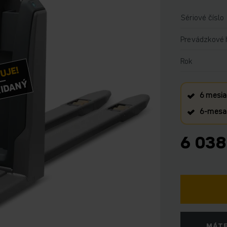
Sériové číslo
Prevádzkové 
Rok
VUJE!
RIDANÝ
6 mesia
6‑mesač
6 038
MÁTE