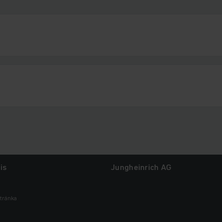
is
Jungheinrich AG
tránka