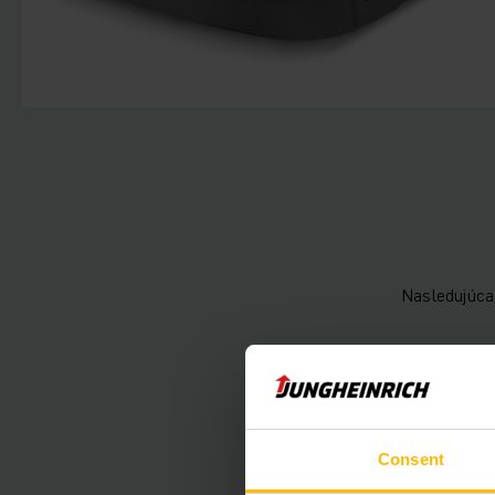
Nasledujúca 
Technické údaje
Batéria
Consent
Nabíjač