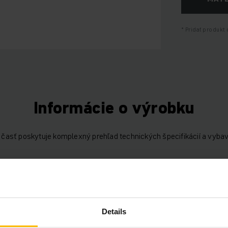
Pridať produkt 
Informácie o výrobku
časť poskytuje komplexný prehľad technických špecifikácií a vybav
Oloveno-kyselinová, 24 V / 465 
Details
Áno, 24 V / A