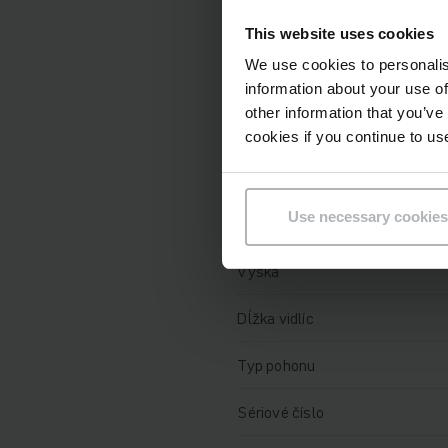
This website uses cookies
Battery Refurbishment Year
We use cookies to personalis
Rok
information about your use of
other information that you’ve
Výška zdvihu
cookies if you continue to us
Nosnosť
Use necessary cookies
Prevádzkové hodiny
Výška
Dĺžka vidlíc
Typ pohonu
Sériové číslo