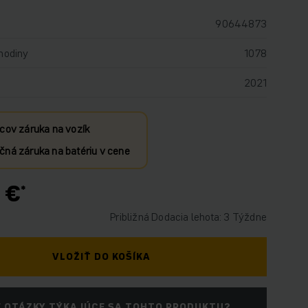
90644873
hodiny
1078
2021
cov záruka na vozík
ná záruka na batériu v cene
 €
Približná Dodacia lehota: 3 Týždne
VLOŽIŤ DO KOŠÍKA
 OTÁZKY TÝKAJÚCE SA TOHTO PRODUKTU?