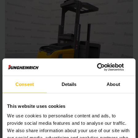
Consent
Details
About
This website uses cookies
ELEKTRICKÝ VERTIKÁLNY VYCHYSTÁVACÍ VOZÍK
EKS 110
We use cookies to personalise content and ads, to
provide social media features and to analyse our traffic.
1.000 mm
650 kg
We also share information about your use of our site with
our social media, advertising and analytics partners who