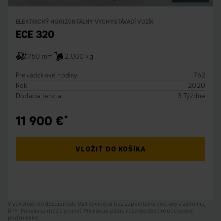
ELEKTRICKÝ HORIZONTÁLNY VYCHYSTÁVACÍ VOZÍK
ECE 320
750 mm
2.000 kg
Prevádzkové hodiny
762
Rok
2020
Dodacia lehota
3 Týždne
11 900 €
VLOŽIŤ DO KOŠÍKA
V závislosti od dostupnosti. Všetky ceny sú bez započítania dopravy a zákonnej
DPH. Ponuka sa môže zmeniť. Pre nákup platia naše Všeobecné obchodné
podmienky.