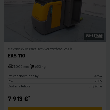
ELEKTRICKÝ VERTIKÁLNY VYCHYSTÁVACÍ VOZÍK
EKS 110
1.000 mm
650 kg
Prevádzkové hodiny
3294
Rok
2019
Dodacia lehota
3 Týždne
7 913 €