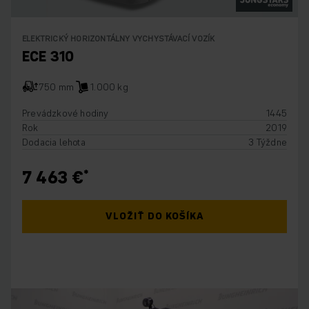
ELEKTRICKÝ HORIZONTÁLNY VYCHYSTÁVACÍ VOZÍK
ECE 310
750 mm
1.000 kg
Prevádzkové hodiny
1445
Rok
2019
Dodacia lehota
3 Týždne
7 463 €
VLOŽIŤ DO KOŠÍKA