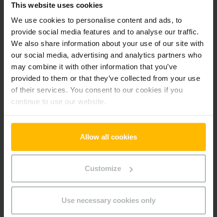
Pridať produkt do košíka
This website uses cookies
We use cookies to personalise content and ads, to
provide social media features and to analyse our traffic.
Informácie o výrobku
We also share information about your use of our site with
our social media, advertising and analytics partners who
may combine it with other information that you’ve
Nasledujúca časť poskytuje komplexný prehľad technických
provided to them or that they’ve collected from your use
špecifikácií a vybavenia vozidla.
of their services. You consent to our cookies if you
continue to use our website.
Technické údaje
Oloveno-kyselinová, 24 V /
Batéria
Allow all cookies
465 Ah
Rok výroby batérie
2018
Customize
Battery Refurbishment Year
2024
Use necessary cookies only
Rok
2018