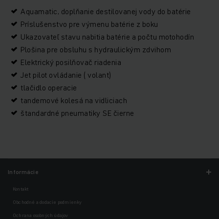
Aquamatic, doplňanie destilovanej vody do batérie
Príslušenstvo pre výmenu batérie z boku
Ukazovateľ stavu nabitia batérie a počtu motohodín
Plošina pre obsluhu s hydraulickým zdvihom
Elektrický posilňovač riadenia
Jet pilot ovládanie ( volant)
tlačidlo operacie
tandemové kolesá na vidliciach
štandardné pneumatiky SE čierne
Informácie
Kontakt
Obchodné a dodacie podmienky
Ochrana osobných údajov