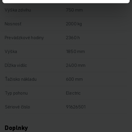
Výška zdvihu
750 mm
Nosnosť
2000 kg
Prevádzkové hodiny
2360 h
Výška
1850 mm
Dĺžka vidlíc
2400 mm
Ťažisko nákladu
600 mm
Typ pohonu
Electric
Sériové číslo
91626501
Doplnky