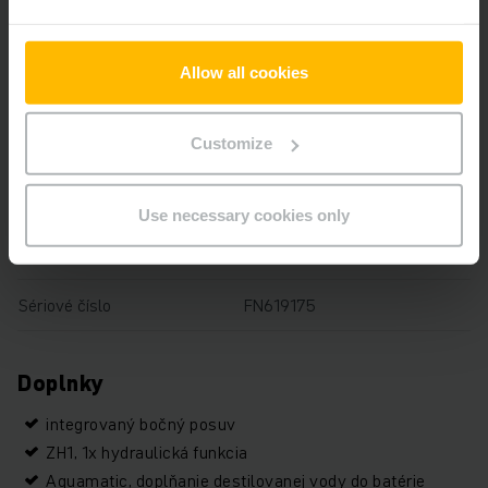
Prevádzkové hodiny
1396 h
Allow all cookies
Výška
1965 mm
Customize
Dĺžka vidlíc
1000 mm
Typ stožiara
Dvojstupňový voľný zdvih
Use necessary cookies only
Typ pohonu
Electric
Sériové číslo
FN619175
Doplnky
integrovaný bočný posuv
ZH1, 1x hydraulická funkcia
Aquamatic, doplňanie destilovanej vody do batérie