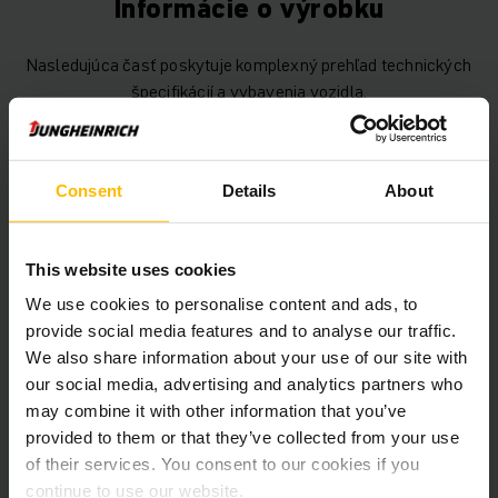
Informácie o výrobku
Nasledujúca časť poskytuje komplexný prehľad technických
špecifikácií a vybavenia vozidla.
Technické údaje
Consent
Details
About
Oloveno-kyselinová, 48 V /
Batéria
500 Ah
This website uses cookies
Nabíjač
Áno, 24 V / A
We use cookies to personalise content and ads, to
provide social media features and to analyse our traffic.
Battery Refurbishment Year
2026
We also share information about your use of our site with
our social media, advertising and analytics partners who
Rok
2020
may combine it with other information that you’ve
provided to them or that they’ve collected from your use
Výška zdvihu
2900 mm
of their services. You consent to our cookies if you
continue to use our website.
Nosnosť
1300 kg