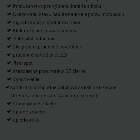
Príslušenstvo pre výmenu batérie z boku
Ukazovateľ stavu nabitia batérie a počtu motohodín
signalizácia pri spätnom chode
Elektrický posilňovač riadenia
Solo pilot ovládanie
2ks predné pracovné osvetlenie
pracovné osvetlenie LED
floorspot
štandardné pneumatiky SE čierne
vykurovanie
Komfort 3: Kompletne celokovová kabína ( Predné,
strešné a zadné sklo, štandardné dvere)
štandardné sedadlo
spätné zrkadlo
opierka ruky