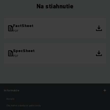
Na stiahnutie
FactSheet
PDF
SpecSheet
PDF
Informácie
Kontakt
Obchodné a dodacie podmienky