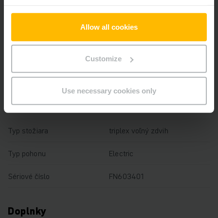
Výška zdvihu
4400 mm
Allow all cookies
Nosnosť
1500 kg
Customize
Prevádzkové hodiny
4055 h
Výška
2025 mm
Use necessary cookies only
Dĺžka vidlíc
1150 mm
Typ stožiara
triplex voľný zdvih
Typ pohonu
Electric
Sériové číslo
FN603401
Doplnky