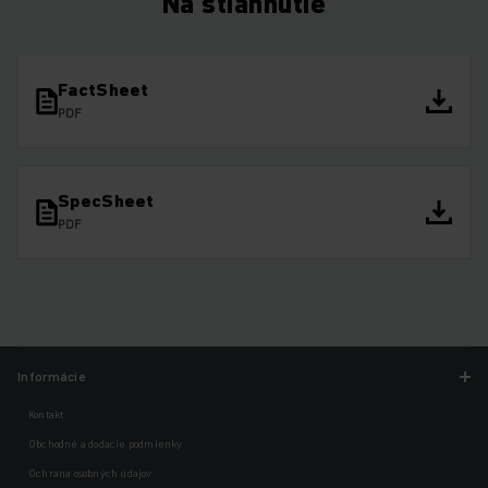
Na stiahnutie
FactSheet
PDF
SpecSheet
PDF
Informácie
Kontakt
Obchodné a dodacie podmienky
Ochrana osobných údajov