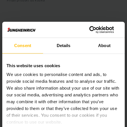
Pridať produkt do košíka
Informácie o výrobku
Nasledujúca časť poskytuje komplexný prehľad technických
Consent
Details
About
špecifikácií a vybavenia vozidla.
Technické údaje
This website uses cookies
We use cookies to personalise content and ads, to
Oloveno-kyselinová, 48 V /
Batéria
provide social media features and to analyse our traffic.
500 Ah
We also share information about your use of our site with
our social media, advertising and analytics partners who
Nabíjač
Áno, V / A
may combine it with other information that you’ve
provided to them or that they’ve collected from your use
Battery Refurbishment Year
2026
of their services. You consent to our cookies if you
continue to use our website.
Rok
2019