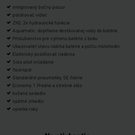
integrovaný bočný posuv
polohovač vidiel
ZH2, 2x hydraulická funkcia
Aquamatic, doplňanie destilovanej vody do batérie
Príslušenstvo pre výmenu batérie z boku
Ukazovateľ stavu nabitia batérie a počtu motohodín
Elektrický posilňovač riadenia
Solo pilot ovládanie
floorspot
štandardné pneumatiky SE čierne
Economy 1: Predné a strešné sklo
kožené sedadlo
spätné zrkadlo
opierka ruky