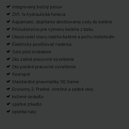
integrovaný bočný posuv
ZH1, 1x hydraulická funkcia
Aquamatic, doplňanie destilovanej vody do batérie
Príslušenstvo pre výmenu batérie z boku
Ukazovateľ stavu nabitia batérie a počtu motohodín
Elektrický posilňovač riadenia
Solo pilot ovládanie
2ks zadné pracovné osvetlenie
2ks predné pracovné osvetlenie
floorspot
štandardné pneumatiky SE čierne
Economy 2: Predné, strešné a zadné sklo,
kožené sedadlo
spätné zrkadlo
opierka ruky