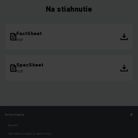
Na stiahnutie
FactSheet
PDF
SpecSheet
PDF
Informácie
Kontakt
Obchodné a dodacie podmienky