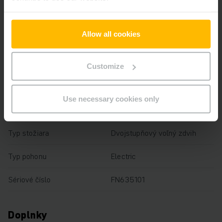
Výška zdvihu
3300 mm
Allow all cookies
Nosnosť
1600 kg
Prevádzkové hodiny
7988 h
Customize
Výška
2165 mm
Use necessary cookies only
Dĺžka vidlíc
1150 mm
Typ stožiara
Dvojstupňový voľný zdvih
Typ pohonu
Electric
Sériové číslo
FN635101
Doplnky