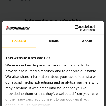
Pridať produkt do košíka
Informácie o výrobku
Nasledujúca časť poskytuje komplexný prehľad technických
špecifikácií a vybavenia vozidla.
Consent
Details
About
Technické údaje
This website uses cookies
Oloveno-kyselinová, 48 V /
We use cookies to personalise content and ads, to
Batéria
625 Ah
provide social media features and to analyse our traffic.
We also share information about your use of our site with
Nabíjač
Áno, 48 V / 100 A
our social media, advertising and analytics partners who
may combine it with other information that you’ve
Battery Refurbishment Year
2025
provided to them or that they’ve collected from your use
of their services. You consent to our cookies if you
Rok
2020
continue to use our website.