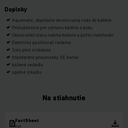
Doplnky
Aquamatic, doplňanie destilovanej vody do batérie
Príslušenstvo pre výmenu batérie z boku
Ukazovateľ stavu nabitia batérie a počtu motohodín
Elektrický posilňovač riadenia
Solo pilot ovládanie
štandardné pneumatiky SE čierne
kožené sedadlo
spätné zrkadlo
Na stiahnutie
FactSheet
PDF