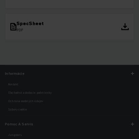
SpecSheet
PDF
Informácie
Kontakt
Obchodné a dodacie podmienky
Ochrana osobných údajov
Súbory cookie
Pomoc A Servis
Jungstars