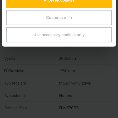
Allow all cookies
Rok
2021
Customize
Výška zdvihu
4400 mm
Nosnosť
1800 kg
Use necessary cookies only
Prevádzkové hodiny
3635 h
Výška
2032 mm
Dĺžka vidlíc
1150 mm
Typ stožiara
triplex voľný zdvih
Typ pohonu
Electric
Sériové číslo
FN657855