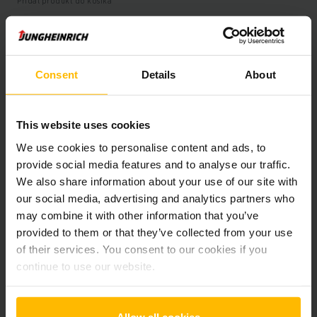
Pridať produkt do košíka
Informácie o výrobku
Consent
Details
About
Nasledujúca časť poskytuje komplexný prehľad technických
špecifikácií a vybavenia vozidla.
This website uses cookies
We use cookies to personalise content and ads, to
Technické údaje
provide social media features and to analyse our traffic.
We also share information about your use of our site with
Oloveno-kyselinová, 48 V /
Batéria
our social media, advertising and analytics partners who
750 Ah
may combine it with other information that you’ve
provided to them or that they’ve collected from your use
Nabíjač
Áno, 48 V / 80 A
of their services. You consent to our cookies if you
continue to use our website.
Rok výroby batérie
2021
Battery Refurbishment Year
2025