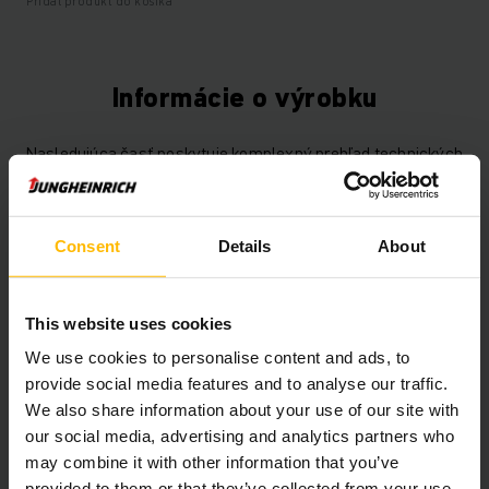
Pridať produkt do košíka
Informácie o výrobku
Nasledujúca časť poskytuje komplexný prehľad technických
špecifikácií a vybavenia vozidla.
Technické údaje
Consent
Details
About
Oloveno-kyselinová, 48 V /
Batéria
750 Ah
This website uses cookies
We use cookies to personalise content and ads, to
Nabíjač
Áno, 48 V / 90 A
provide social media features and to analyse our traffic.
We also share information about your use of our site with
Battery Refurbishment Year
2025
our social media, advertising and analytics partners who
may combine it with other information that you’ve
Rok
2021
provided to them or that they’ve collected from your use