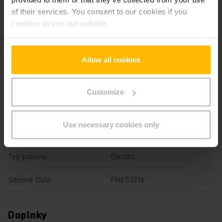
of their services. You consent to our cookies if you
Výška zdvihu
4000 mm
continue to use our website.
Nosnosť
1600 kg
Allow all cookies
Prevádzkové hodiny
857 h
Výška
2515 mm
Customize
Dĺžka vidlíc
1150 mm
Use necessary cookies only
Typ stožiara
Dvojstupňový voľný zdvih
Typ pohonu
Electric
Sériové číslo
FN651316
Doplnky