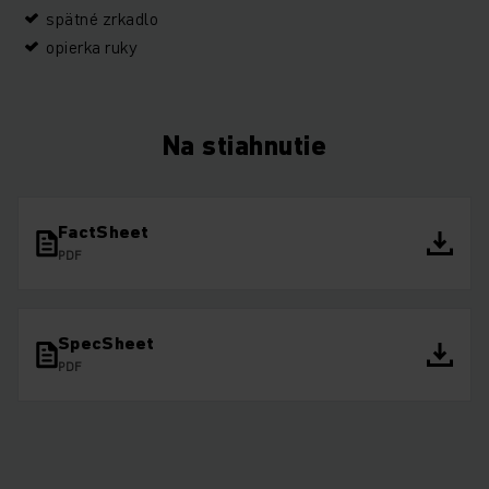
spätné zrkadlo
opierka ruky
Na stiahnutie
FactSheet
PDF
SpecSheet
PDF