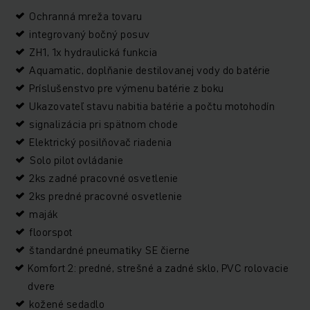
Ochranná mreža tovaru
integrovaný bočný posuv
ZH1, 1x hydraulická funkcia
Aquamatic, doplňanie destilovanej vody do batérie
Príslušenstvo pre výmenu batérie z boku
Ukazovateľ stavu nabitia batérie a počtu motohodín
signalizácia pri spätnom chode
Elektrický posilňovač riadenia
Solo pilot ovládanie
2ks zadné pracovné osvetlenie
2ks predné pracovné osvetlenie
maják
floorspot
štandardné pneumatiky SE čierne
Komfort 2: predné, strešné a zadné sklo, PVC rolovacie
dvere
kožené sedadlo