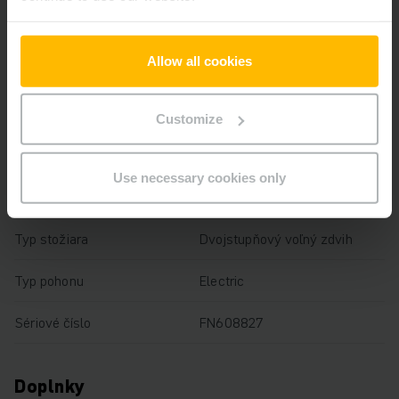
Výška zdvihu
4000 mm
Allow all cookies
Nosnosť
2500 kg
Prevádzkové hodiny
3889 h
Customize
Výška
2620 mm
Use necessary cookies only
Dĺžka vidlíc
1150 mm
Typ stožiara
Dvojstupňový voľný zdvih
Typ pohonu
Electric
Sériové číslo
FN608827
Doplnky