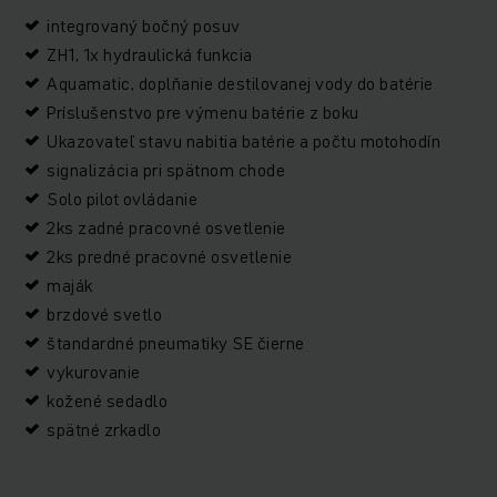
integrovaný bočný posuv
ZH1, 1x hydraulická funkcia
Aquamatic, doplňanie destilovanej vody do batérie
Príslušenstvo pre výmenu batérie z boku
Ukazovateľ stavu nabitia batérie a počtu motohodín
signalizácia pri spätnom chode
Solo pilot ovládanie
2ks zadné pracovné osvetlenie
2ks predné pracovné osvetlenie
maják
brzdové svetlo
štandardné pneumatiky SE čierne
vykurovanie
kožené sedadlo
spätné zrkadlo