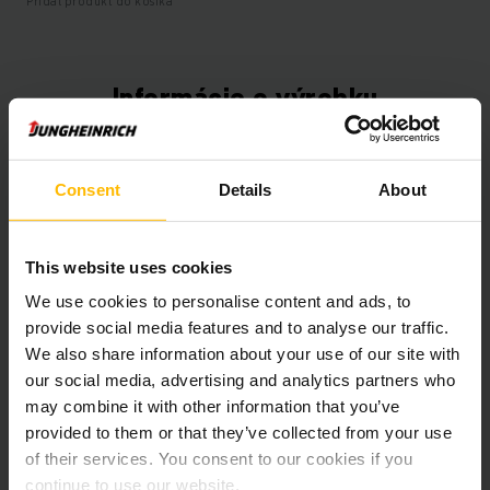
Pridať produkt do košíka
Informácie o výrobku
Nasledujúca časť poskytuje komplexný prehľad technických
špecifikácií a vybavenia vozidla.
Consent
Details
About
Technické údaje
This website uses cookies
Oloveno-kyselinová, 80 V /
We use cookies to personalise content and ads, to
Batéria
620 Ah
provide social media features and to analyse our traffic.
We also share information about your use of our site with
Nabíjač
Áno, 80 V / 290 A
our social media, advertising and analytics partners who
may combine it with other information that you’ve
Rok výroby batérie
2024
provided to them or that they’ve collected from your use
of their services. You consent to our cookies if you
Rok
2019
continue to use our website.