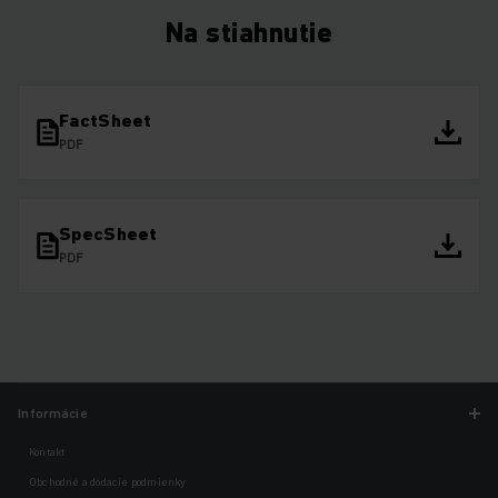
Na stiahnutie
FactSheet
PDF
SpecSheet
PDF
Informácie
Kontakt
Obchodné a dodacie podmienky