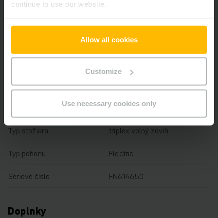
continue to use our website.
Výška zdvihu
5000 mm
Nosnosť
2500 kg
Allow all cookies
Prevádzkové hodiny
2740 h
Customize
Výška
2290 mm
Use necessary cookies only
Dĺžka vidlíc
1150 mm
Typ stožiara
triplex voľný zdvih
Typ pohonu
Electric
Sériové číslo
FN614650
Doplnky