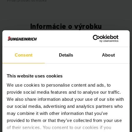
Pridať produkt do košíka
Informácie o výrobku
Nasledujúca časť poskytuje komplexný prehľad technických
špecifikácií a vybavenia vozidla.
Consent
Details
About
Technické údaje
This website uses cookies
Oloveno-kyselinová, 80 V /
Batéria
We use cookies to personalise content and ads, to
620 Ah
provide social media features and to analyse our traffic.
We also share information about your use of our site with
Nabíjač
Áno, V / A
our social media, advertising and analytics partners who
may combine it with other information that you’ve
Battery Refurbishment Year
2026
provided to them or that they’ve collected from your use
Rok
2020
of their services. You consent to our cookies if you