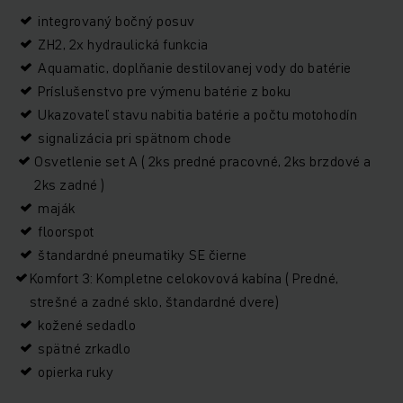
integrovaný bočný posuv
ZH2, 2x hydraulická funkcia
Aquamatic, doplňanie destilovanej vody do batérie
Príslušenstvo pre výmenu batérie z boku
Ukazovateľ stavu nabitia batérie a počtu motohodín
signalizácia pri spätnom chode
Osvetlenie set A ( 2ks predné pracovné, 2ks brzdové a
2ks zadné )
maják
floorspot
štandardné pneumatiky SE čierne
Komfort 3: Kompletne celokovová kabína ( Predné,
strešné a zadné sklo, štandardné dvere)
kožené sedadlo
spätné zrkadlo
opierka ruky