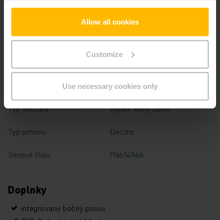
Nosnosť
2500 kg
Allow all cookies
Prevádzkové hodiny
3911 h
Customize
Výška
2190 mm
Dĺžka vidlíc
1150 mm
Use necessary cookies only
Typ stožiara
triplex voľný zdvih
Typ pohonu
Electric
Sériové číslo
FN614966
Doplnky
integrovaný bočný posuv