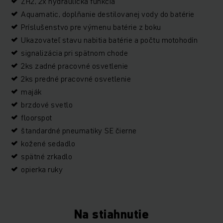
ZH2, 2x hydraulická funkcia
Aquamatic, doplňanie destilovanej vody do batérie
Príslušenstvo pre výmenu batérie z boku
Ukazovateľ stavu nabitia batérie a počtu motohodín
signalizácia pri spätnom chode
2ks zadné pracovné osvetlenie
2ks predné pracovné osvetlenie
maják
brzdové svetlo
floorspot
štandardné pneumatiky SE čierne
kožené sedadlo
spätné zrkadlo
opierka ruky
Na stiahnutie