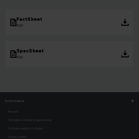
FactSheet
PDF
SpecSheet
PDF
Informácie
Kontakt
Obchodné a dodacie podmienky
Ochrana osobných údajov
Súbory cookie