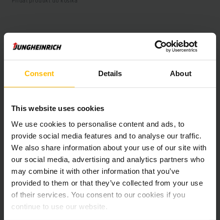
Pridať produkt do košíka
Informácie o výrobku
Nasledujúca časť poskytuje komplexný prehľad technických
Consent
Details
About
špecifikácií a vybavenia vozidla.
Technické údaje
This website uses cookies
We use cookies to personalise content and ads, to
Oloveno-kyselinová, 80 V /
provide social media features and to analyse our traffic.
Batéria
620 Ah
We also share information about your use of our site with
our social media, advertising and analytics partners who
Battery Refurbishment Year
2025
may combine it with other information that you’ve
provided to them or that they’ve collected from your use
Rok
2020
of their services. You consent to our cookies if you
continue to use our website.
Výška zdvihu
4700 mm