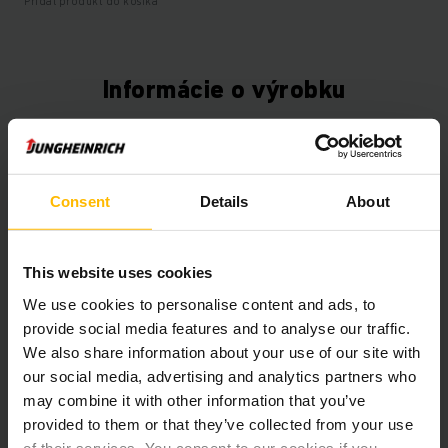
Pridať produkt do košíka
Informácie o výrobku
Nasledujúca časť poskytuje komplexný prehľad technických
špecifikácií a vybavenia vozidla.
Consent
Details
About
Technické údaje
Oloveno-kyselinová, 80 V /
This website uses cookies
Batéria
775 Ah
We use cookies to personalise content and ads, to
provide social media features and to analyse our traffic.
Rok výroby batérie
2025
We also share information about your use of our site with
our social media, advertising and analytics partners who
Rok
2020
may combine it with other information that you’ve
provided to them or that they’ve collected from your use
Výška zdvihu
5500 mm
of their services. You consent to our cookies if you