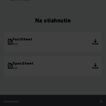
Na stiahnutie
FactSheet
PDF
SpecSheet
PDF
Informácie