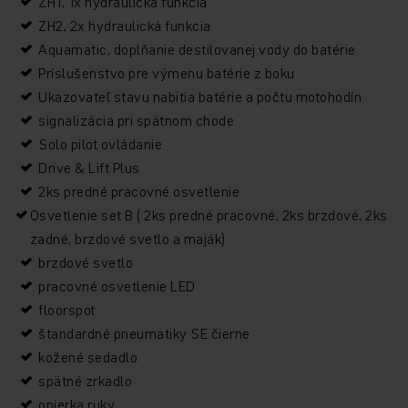
ZH1, 1x hydraulická funkcia
ZH2, 2x hydraulická funkcia
Aquamatic, doplňanie destilovanej vody do batérie
Príslušenstvo pre výmenu batérie z boku
Ukazovateľ stavu nabitia batérie a počtu motohodín
signalizácia pri spätnom chode
Solo pilot ovládanie
Drive & Lift Plus
2ks predné pracovné osvetlenie
Osvetlenie set B ( 2ks predné pracovné, 2ks brzdové, 2ks
zadné, brzdové svetlo a maják)
brzdové svetlo
pracovné osvetlenie LED
floorspot
štandardné pneumatiky SE čierne
kožené sedadlo
spätné zrkadlo
opierka ruky