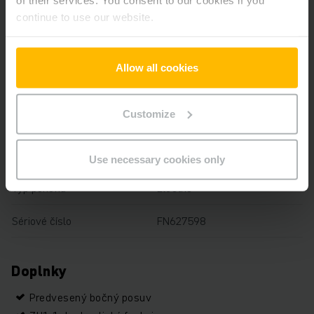
continue to use our website.
Nosnosť
3000 kg
Prevádzkové hodiny
7236 h
Allow all cookies
Výška
2487 mm
Customize
Dĺžka vidlíc
1150 mm
Typ stožiara
triplex voľný zdvih
Use necessary cookies only
Typ pohonu
Electric
Sériové číslo
FN627598
Doplnky
Predvesený bočný posuv