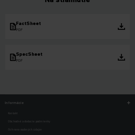
FactSheet
PDF
SpecSheet
PDF
Informácie
Kontakt
Obchodné a dodacie podmienky
Ochrana osobných údajov