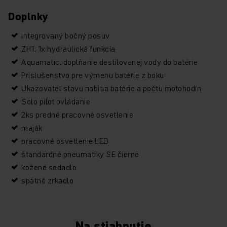
Doplnky
integrovaný bočný posuv
ZH1, 1x hydraulická funkcia
Aquamatic, doplňanie destilovanej vody do batérie
Príslušenstvo pre výmenu batérie z boku
Ukazovateľ stavu nabitia batérie a počtu motohodín
Solo pilot ovládanie
2ks predné pracovné osvetlenie
maják
pracovné osvetlenie LED
štandardné pneumatiky SE čierne
kožené sedadlo
spätné zrkadlo
Na stiahnutie