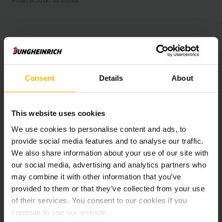
Pridať produkt do košíka
Informácie o výrobku
Nasledujúca časť poskytuje komplexný prehľad technických
Consent
Details
About
špecifikácií a vybavenia vozidla.
Technické údaje
This website uses cookies
We use cookies to personalise content and ads, to
Oloveno-kyselinová, 80 V /
Batéria
provide social media features and to analyse our traffic.
620 Ah
We also share information about your use of our site with
our social media, advertising and analytics partners who
Nabíjač
Áno, 80 V / 90 A
may combine it with other information that you’ve
provided to them or that they’ve collected from your use
Rok výroby batérie
2019
of their services. You consent to our cookies if you
continue to use our website.
Battery Refurbishment Year
2026