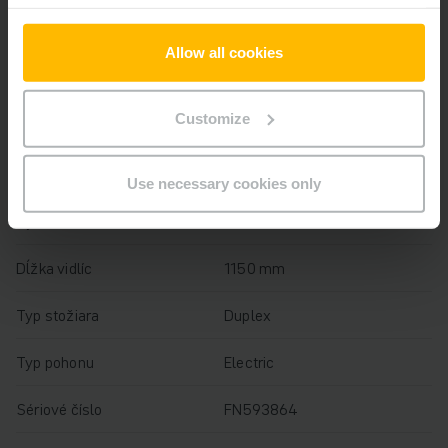
Rok
2019
Allow all cookies
Výška zdvihu
3300 mm
Customize
Nosnosť
3000 kg
Prevádzkové hodiny
900 h
Use necessary cookies only
Výška
2322 mm
Dĺžka vidlíc
1150 mm
Typ stožiara
Duplex
Typ pohonu
Electric
Sériové číslo
FN593864