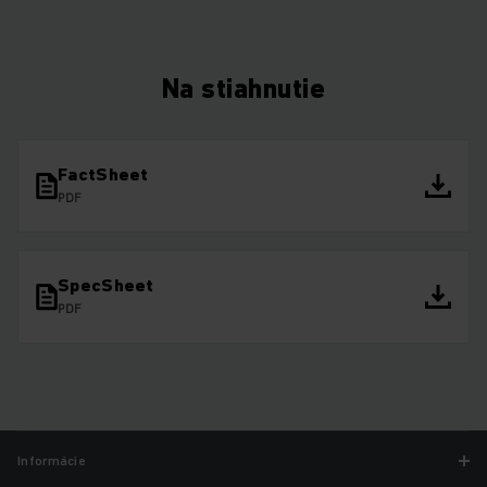
Na stiahnutie
FactSheet
PDF
SpecSheet
PDF
Informácie