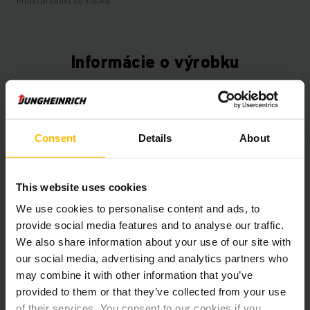
Pridať produkt do košíka
Informácie o výrobku
Nasledujúca časť poskytuje komplexný prehľad technických
špecifikácií a vybavenia vozidla.
Consent
Details
About
Technické údaje
Oloveno-kyselinová, 80 V /
This website uses cookies
Batéria
775 Ah
We use cookies to personalise content and ads, to
provide social media features and to analyse our traffic.
Rok výroby batérie
2021
We also share information about your use of our site with
our social media, advertising and analytics partners who
Battery Refurbishment Year
2026
may combine it with other information that you’ve
provided to them or that they’ve collected from your use
Rok
2021
of their services. You consent to our cookies if you