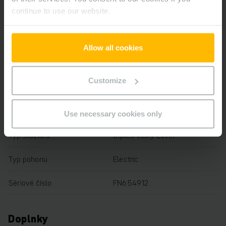
continue to use our website.
Výška zdvihu
5000 mm
Nosnosť
3500 kg
Allow all cookies
Prevádzkové hodiny
9181 h
Customize
Výška
2365 mm
Dĺžka vidlíc
1200 mm
Use necessary cookies only
Typ stožiara
triplex voľný zdvih
Typ pohonu
Electric
Sériové číslo
FN654912
Doplnky