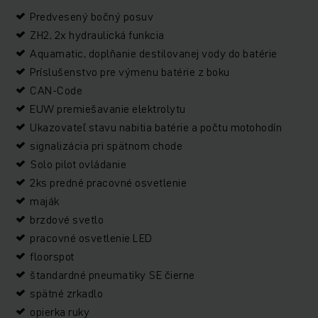
Predvesený bočný posuv
ZH2, 2x hydraulická funkcia
Aquamatic, doplňanie destilovanej vody do batérie
Príslušenstvo pre výmenu batérie z boku
CAN-Code
EUW premiešavanie elektrolytu
Ukazovateľ stavu nabitia batérie a počtu motohodín
signalizácia pri spätnom chode
Solo pilot ovládanie
2ks predné pracovné osvetlenie
maják
brzdové svetlo
pracovné osvetlenie LED
floorspot
štandardné pneumatiky SE čierne
spätné zrkadlo
opierka ruky