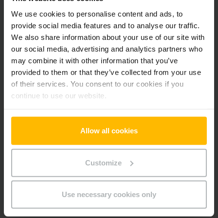
Pridať produkt do košíka
We use cookies to personalise content and ads, to
provide social media features and to analyse our traffic.
We also share information about your use of our site with
Informácie o výrobku
our social media, advertising and analytics partners who
may combine it with other information that you’ve
Nasledujúca časť poskytuje komplexný prehľad technických
provided to them or that they’ve collected from your use
špecifikácií a vybavenia vozidla.
of their services. You consent to our cookies if you
continue to use our website.
Technické údaje
Allow all cookies
Oloveno-kyselinová, 24 V /
Batéria
270 Ah
Customize
Battery Refurbishment Year
2025
Rok
2017
Use necessary cookies only
Výška zdvihu
1000 mm