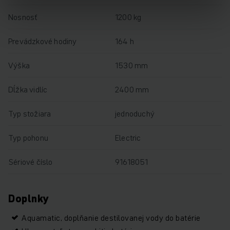
Nosnosť
1200 kg
Prevádzkové hodiny
164 h
Výška
1530 mm
Dĺžka vidlíc
2400 mm
Typ stožiara
jednoduchý
Typ pohonu
Electric
Sériové číslo
91618051
Doplnky
Aquamatic, doplňanie destilovanej vody do batérie