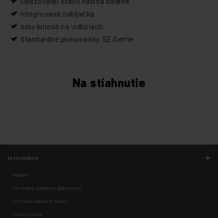
Ukazovateľ stavu nabitia batérie
Integrovaná nabíjačka
solo kolesá na vidliciach
štandardné pneumatiky SE čierne
Na stiahnutie
Informácie
Kontakt
Obchodné a dodacie podmienky
Ochrana osobných údajov
Súbory cookie