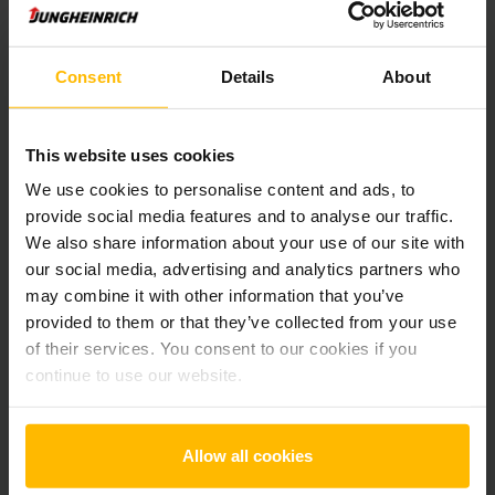
Pridať produkt do košíka
Consent
Details
About
Informácie o výrobku
Nasledujúca časť poskytuje komplexný prehľad technických
This website uses cookies
špecifikácií a vybavenia vozidla.
We use cookies to personalise content and ads, to
provide social media features and to analyse our traffic.
Technické údaje
We also share information about your use of our site with
our social media, advertising and analytics partners who
may combine it with other information that you’ve
Oloveno-kyselinová, 24 V /
Batéria
250 Ah
provided to them or that they’ve collected from your use
of their services. You consent to our cookies if you
Nabíjač
Áno, V / A
continue to use our website.
Rok výroby batérie
2026
Allow all cookies
Rok
2020