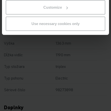
Customize
Výška zdvihu
2500 mm
Nosnosť
2200 kg
Use necessary cookies only
Prevádzkové hodiny
4374 h
Výška
1363 mm
Dĺžka vidlíc
1190 mm
Typ stožiara
triplex
Typ pohonu
Electric
Sériové číslo
98273898
Doplnky