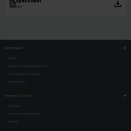
SpecSheet
PDF
Informácie
Kontakt
Obchodné a dodacie podmienky
Ochrana osobných údajov
Súbory cookie
Pomoc A Servis
Jungstars
Firemná webová stránka
Produkty