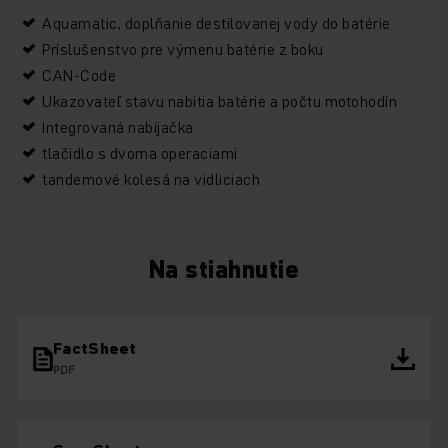
Aquamatic, doplňanie destilovanej vody do batérie
Príslušenstvo pre výmenu batérie z boku
CAN-Code
Ukazovateľ stavu nabitia batérie a počtu motohodín
Integrovaná nabíjačka
tlačidlo s dvoma operaciami
tandemové kolesá na vidliciach
Na stiahnutie
FactSheet
PDF