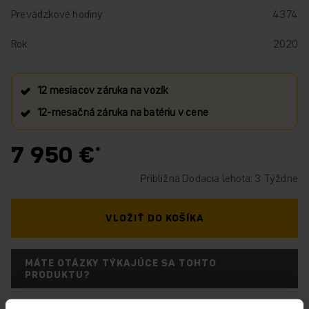
Prevádzkové hodiny
4374
Rok
2020
12 mesiacov záruka na vozík
12‑mesačná záruka na batériu v cene
7 950 €
Približná Dodacia lehota: 3 Týždne
VLOŽIŤ DO KOŠÍKA
MÁTE OTÁZKY TÝKAJÚCE SA TOHTO
PRODUKTU?