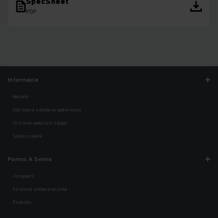
SpecSheet
PDF
Informácie
Kontakt
Obchodné a dodacie podmienky
Ochrana osobných údajov
Súbory cookie
Pomoc A Servis
Jungstars
Firemná webová stránka
Produkty