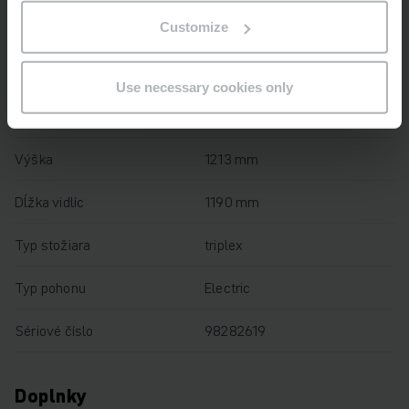
Customize
Výška zdvihu
2050 mm
Nosnosť
2200 kg
Use necessary cookies only
Prevádzkové hodiny
3459 h
Výška
1213 mm
Dĺžka vidlíc
1190 mm
Typ stožiara
triplex
Typ pohonu
Electric
Sériové číslo
98282619
Doplnky