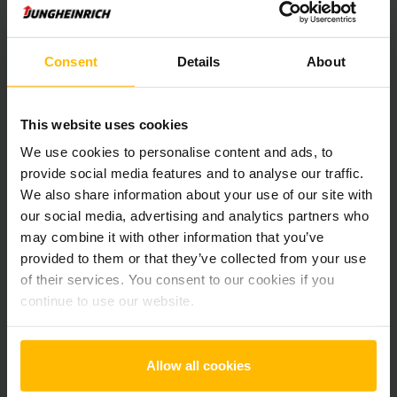
Pridať produkt do košíka
Consent
Details
About
Informácie o výrobku
Nasledujúca časť poskytuje komplexný prehľad technických
This website uses cookies
špecifikácií a vybavenia vozidla.
We use cookies to personalise content and ads, to
provide social media features and to analyse our traffic.
Technické údaje
We also share information about your use of our site with
our social media, advertising and analytics partners who
may combine it with other information that you’ve
Oloveno-kyselinová, 24 V /
Batéria
250 Ah
provided to them or that they’ve collected from your use
of their services. You consent to our cookies if you
Nabíjač
Áno, 24 V / 35 A
continue to use our website.
Battery Refurbishment Year
2025
Allow all cookies
Rok
2020