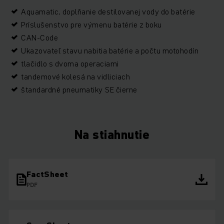
Aquamatic, doplňanie destilovanej vody do batérie
Príslušenstvo pre výmenu batérie z boku
CAN-Code
Ukazovateľ stavu nabitia batérie a počtu motohodín
tlačidlo s dvoma operaciami
tandemové kolesá na vidliciach
štandardné pneumatiky SE čierne
Na stiahnutie
FactSheet
PDF