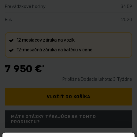
Prevádzkové hodiny
3459
Rok
2020
12 mesiacov záruka na vozík
12‑mesačná záruka na batériu v cene
7 950 €
Približná Dodacia lehota: 3 Týždne
VLOŽIŤ DO KOŠÍKA
MÁTE OTÁZKY TÝKAJÚCE SA TOHTO
PRODUKTU?