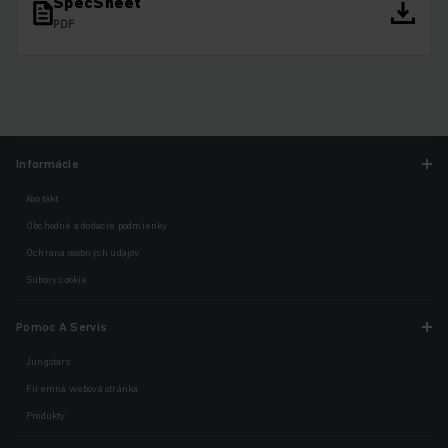
SpecSheet
PDF
Informácie
Kontakt
Obchodné a dodacie podmienky
Ochrana osobných údajov
Súbory cookie
Pomoc A Servis
Jungstars
Firemná webová stránka
Produkty