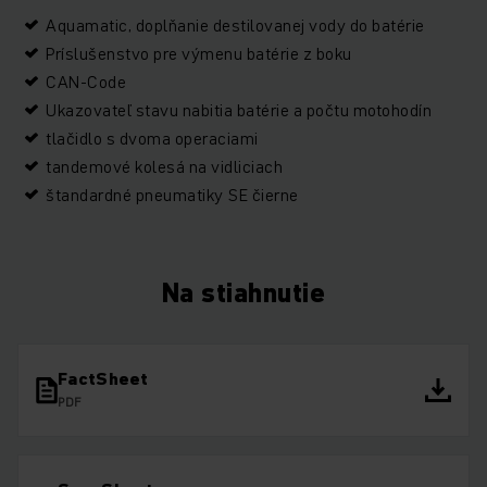
Aquamatic, doplňanie destilovanej vody do batérie
Príslušenstvo pre výmenu batérie z boku
CAN-Code
Ukazovateľ stavu nabitia batérie a počtu motohodín
tlačidlo s dvoma operaciami
tandemové kolesá na vidliciach
štandardné pneumatiky SE čierne
Na stiahnutie
FactSheet
PDF