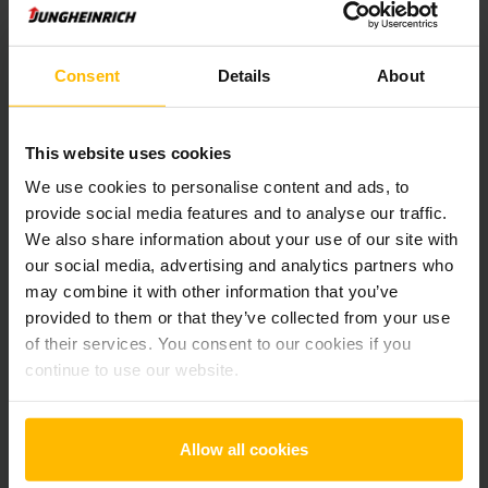
Pridať produkt do košíka
Consent
Details
About
Informácie o výrobku
Nasledujúca časť poskytuje komplexný prehľad technických
This website uses cookies
špecifikácií a vybavenia vozidla.
We use cookies to personalise content and ads, to
provide social media features and to analyse our traffic.
Technické údaje
We also share information about your use of our site with
our social media, advertising and analytics partners who
may combine it with other information that you’ve
Oloveno-kyselinová, 24 V /
Batéria
250 Ah
provided to them or that they’ve collected from your use
of their services. You consent to our cookies if you
Nabíjač
Áno, 24 V / 35 A
continue to use our website.
Battery Refurbishment Year
2025
Allow all cookies
Rok
2020