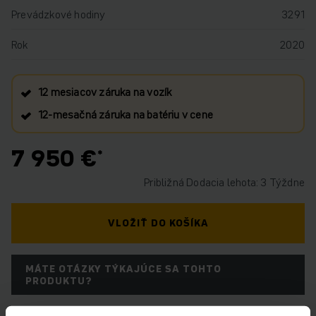
Prevádzkové hodiny
3291
Rok
2020
12 mesiacov záruka na vozík
12‑mesačná záruka na batériu v cene
7 950 €
Približná Dodacia lehota: 3 Týždne
VLOŽIŤ DO KOŠÍKA
MÁTE OTÁZKY TÝKAJÚCE SA TOHTO
PRODUKTU?