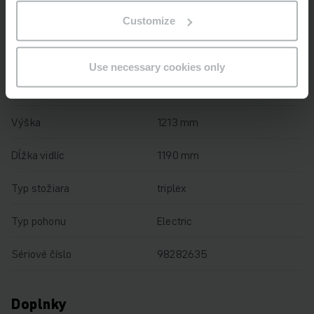
Customize
Výška zdvihu
2050 mm
Nosnosť
2200 kg
Use necessary cookies only
Prevádzkové hodiny
3291 h
Výška
1213 mm
Dĺžka vidlíc
1190 mm
Typ stožiara
triplex
Typ pohonu
Electric
Sériové číslo
98282635
Doplnky