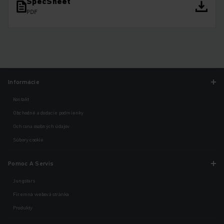
SpecSheet
PDF
Informácie
Kontakt
Obchodné a dodacie podmienky
Ochrana osobných údajov
Súbory cookie
Pomoc A Servis
Jungstars
Firemná webová stránka
Produkty