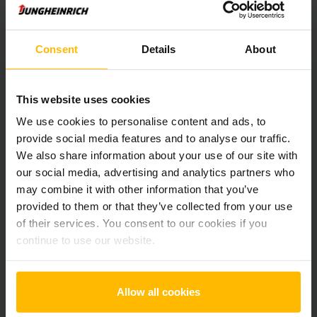
Pridať produkt do košíka
Consent
Details
About
Informácie o výrobku
Nasledujúca časť poskytuje komplexný prehľad technických
This website uses cookies
špecifikácií a vybavenia vozidla.
We use cookies to personalise content and ads, to
provide social media features and to analyse our traffic.
Technické údaje
We also share information about your use of our site with
our social media, advertising and analytics partners who
may combine it with other information that you’ve
Oloveno-kyselinová, 24 V /
Batéria
250 Ah
provided to them or that they’ve collected from your use
of their services. You consent to our cookies if you
Nabíjač
Áno, 24 V / A
continue to use our website.
Battery Refurbishment Year
2026
Allow all cookies
Rok
2021