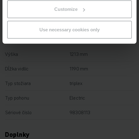
Customize
Výška zdvihu
2050 mm
Nosnosť
2200 kg
Use necessary cookies only
Prevádzkové hodiny
3004 h
Výška
1213 mm
Dĺžka vidlíc
1190 mm
Typ stožiara
triplex
Typ pohonu
Electric
Sériové číslo
98308113
Doplnky