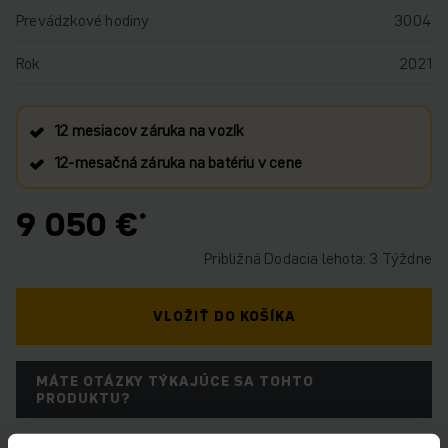
Prevádzkové hodiny
3004
Rok
2021
12 mesiacov záruka na vozík
12‑mesačná záruka na batériu v cene
9 050 €
Približná Dodacia lehota: 3 Týždne
VLOŽIŤ DO KOŠÍKA
MÁTE OTÁZKY TÝKAJÚCE SA TOHTO
PRODUKTU?