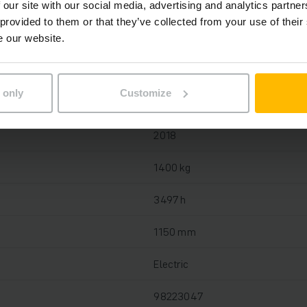
 our site with our social media, advertising and analytics partn
 provided to them or that they’ve collected from your use of their
Oloveno-kyselinová, 24 V / 150 A
e our website.
Áno, 24 V / 15 A
 only
Customize
2018
2018
1400 kg
3497 h
1150 mm
Electric
98223047