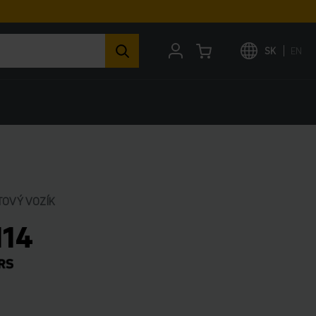
SK
EN
TOVÝ VOZÍK
114