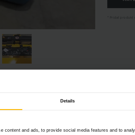
Pridať produkt 
Informácie o výrobku
Details
časť poskytuje komplexný prehľad technických špecifikácií a vybav
e content and ads, to provide social media features and to analy