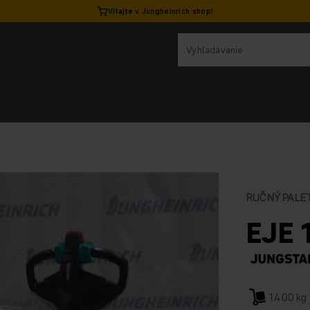
Vitajte v Jungheinrich shop!
RUČNÝ PALE
EJE 
1.400 kg