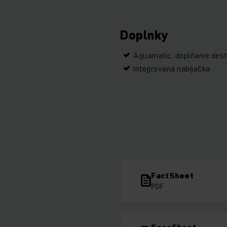
Doplnky
Aquamatic, doplňanie dest
Integrovaná nabíjačka
FactSheet
PDF
SpecSheet