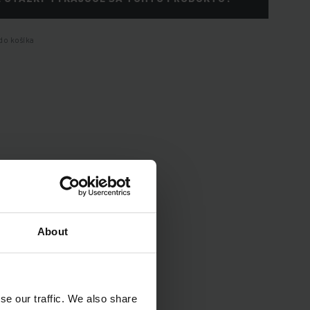
do košíka
About
enia vozidla.
se our traffic. We also share