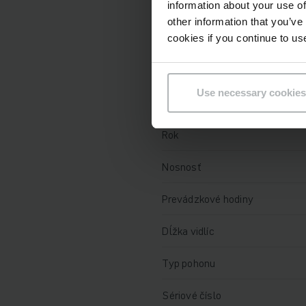
Technické údaje
information about your use of
other information that you’ve
Batéria
cookies if you continue to us
Nabíjač
Use necessary cookies
Rok výroby batérie
Rok
Nosnosť
Prevádzkové hodiny
Dĺžka vidlíc
Typ pohonu
Sériové číslo