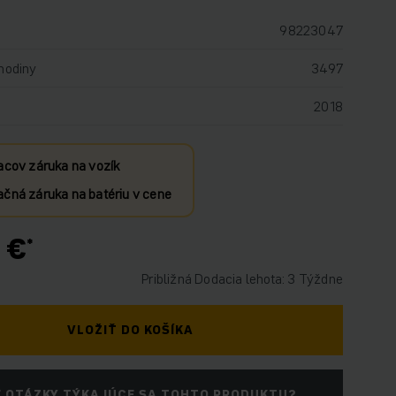
98223047
hodiny
3497
2018
acov záruka na vozík
čná záruka na batériu v cene
 €
Približná Dodacia lehota: 3 Týždne
VLOŽIŤ DO KOŠÍKA
 OTÁZKY TÝKAJÚCE SA TOHTO PRODUKTU?