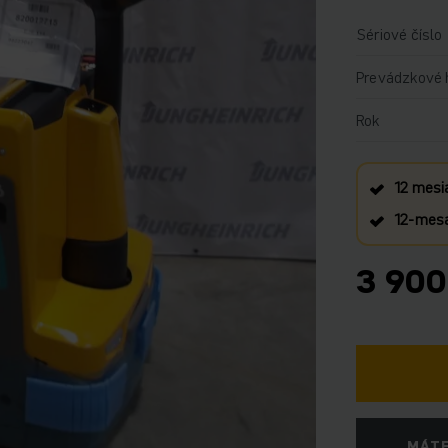
Sériové číslo
Prevádzkové 
Rok
12 mesi
12‑mesa
3 900
MÁTE