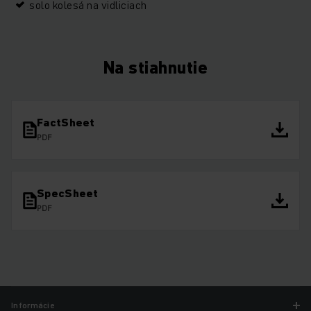
solo kolesá na vidliciach
Na stiahnutie
FactSheet
PDF
SpecSheet
PDF
Informácie