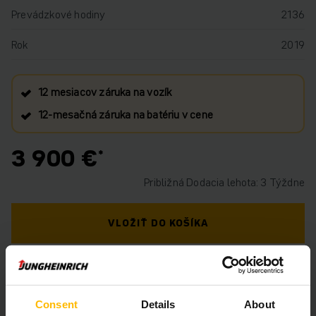
Prevádzkové hodiny
2136
Rok
2019
12 mesiacov záruka na vozík
12‑mesačná záruka na batériu v cene
3 900 €
Približná Dodacia lehota: 3 Týždne
VLOŽIŤ DO KOŠÍKA
MÁTE OTÁZKY TÝKAJÚCE SA TOHTO
PRODUKTU?
Consent
Details
About