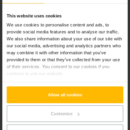
Pridať produkt do košíka
This website uses cookies
Informácie o výrobku
We use cookies to personalise content and ads, to
provide social media features and to analyse our traffic.
We also share information about your use of our site with
Nasledujúca časť poskytuje komplexný prehľad technických
our social media, advertising and analytics partners who
špecifikácií a vybavenia vozidla.
may combine it with other information that you’ve
provided to them or that they’ve collected from your use
Technické údaje
of their services. You consent to our cookies if you
continue to use our website.
Oloveno-kyselinová, 24 V /
Batéria
150 Ah
Allow all cookies
Nabíjač
Áno, 24 V / 15 A
Rok výroby batérie
2024
Customize
Rok
2019