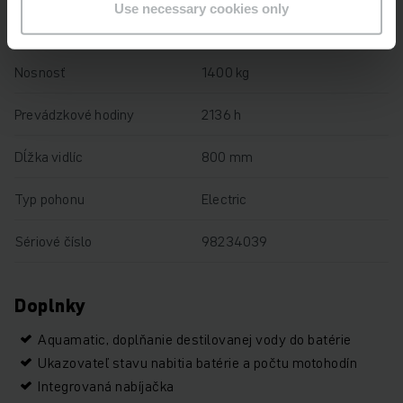
Use necessary cookies only
Výška zdvihu
122 mm
Nosnosť
1400 kg
Prevádzkové hodiny
2136 h
Dĺžka vidlíc
800 mm
Typ pohonu
Electric
Sériové číslo
98234039
Doplnky
Aquamatic, doplňanie destilovanej vody do batérie
Ukazovateľ stavu nabitia batérie a počtu motohodín
Integrovaná nabíjačka