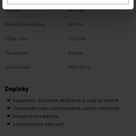
Nosnosť
1400 kg
Prevádzkové hodiny
3499 h
Dĺžka vidlíc
1150 mm
Typ pohonu
Electric
Sériové číslo
98243944
Doplnky
Aquamatic, doplňanie destilovanej vody do batérie
Ukazovateľ stavu nabitia batérie a počtu motohodín
Integrovaná nabíjačka
solo kolesá na vidliciach