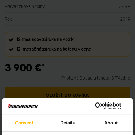
Prevádzkové hodiny
3499
Rok
2019
12 mesiacov záruka na vozík
12‑mesačná záruka na batériu v cene
3 900 €
Približná Dodacia lehota: 3 Týždne
VLOŽIŤ DO KOŠÍKA
MÁTE OTÁZKY TÝKAJÚCE SA TOHTO
PRODUKTU?
Consent
Details
About