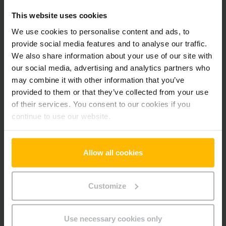
Pridať produkt do košíka
This website uses cookies
We use cookies to personalise content and ads, to
Informácie o výrobku
provide social media features and to analyse our traffic.
We also share information about your use of our site with
our social media, advertising and analytics partners who
Nasledujúca časť poskytuje komplexný prehľad technických
may combine it with other information that you’ve
špecifikácií a vybavenia vozidla.
provided to them or that they’ve collected from your use
of their services. You consent to our cookies if you
Technické údaje
continue to use our website.
Oloveno-kyselinová, 24 V /
Batéria
150 Ah
Allow all cookies
Nabíjač
Áno, 24 V / 30 A
Customize
Rok výroby batérie
2024
Rok
2019
Use necessary cookies only