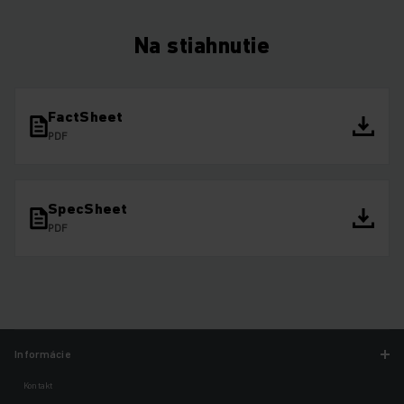
Na stiahnutie
FactSheet
PDF
SpecSheet
PDF
Informácie
Kontakt