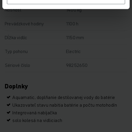
Nosnosť
1400 kg
Prevádzkové hodiny
1100 h
Dĺžka vidlíc
1150 mm
Typ pohonu
Electric
Sériové číslo
98252650
Doplnky
Aquamatic, doplňanie destilovanej vody do batérie
Ukazovateľ stavu nabitia batérie a počtu motohodín
Integrovaná nabíjačka
solo kolesá na vidliciach