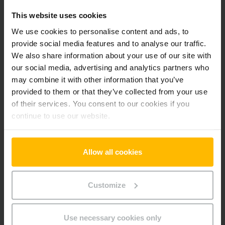
Pridať produkt do košíka
This website uses cookies
We use cookies to personalise content and ads, to
Informácie o výrobku
provide social media features and to analyse our traffic.
We also share information about your use of our site with
our social media, advertising and analytics partners who
Nasledujúca časť poskytuje komplexný prehľad technických
may combine it with other information that you’ve
špecifikácií a vybavenia vozidla.
provided to them or that they’ve collected from your use
of their services. You consent to our cookies if you
Technické údaje
continue to use our website.
Oloveno-kyselinová, 24 V /
Batéria
150 Ah
Allow all cookies
Nabíjač
Áno, 24 V / 30 A
Customize
Rok výroby batérie
2024
Rok
2019
Use necessary cookies only