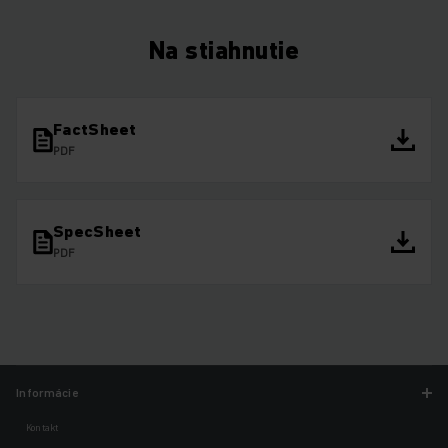
Na stiahnutie
FactSheet
PDF
SpecSheet
PDF
Informácie
Kontakt