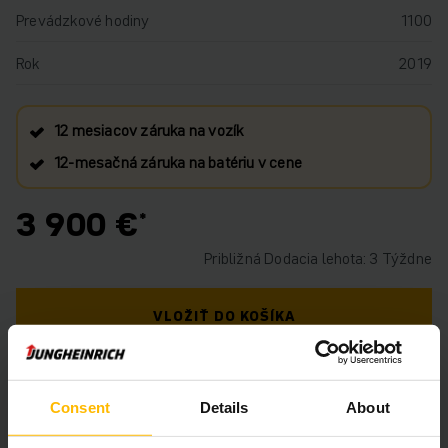
Prevádzkové hodiny
1100
Rok
2019
12 mesiacov záruka na vozík
12‑mesačná záruka na batériu v cene
3 900 €
Približná Dodacia lehota: 3 Týždne
VLOŽIŤ DO KOŠÍKA
MÁTE OTÁZKY TÝKAJÚCE SA TOHTO
PRODUKTU?
Consent
Details
About