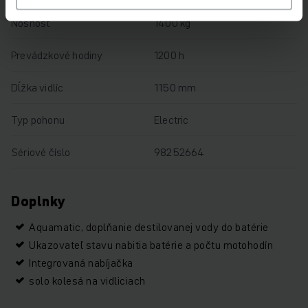
Nosnosť
1400 kg
Prevádzkové hodiny
1200 h
Dĺžka vidlíc
1150 mm
Typ pohonu
Electric
Sériové číslo
98252664
Doplnky
Aquamatic, doplňanie destilovanej vody do batérie
Ukazovateľ stavu nabitia batérie a počtu motohodín
Integrovaná nabíjačka
solo kolesá na vidliciach