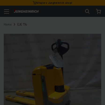
Vitajte v Jungheinrich shop!
Home
EJE 114