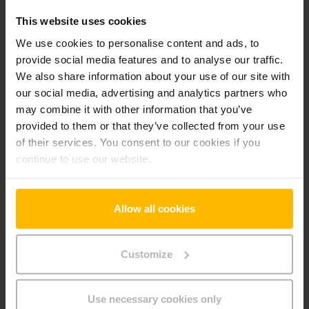
Pridať produkt do košíka
This website uses cookies
We use cookies to personalise content and ads, to
Informácie o výrobku
provide social media features and to analyse our traffic.
We also share information about your use of our site with
our social media, advertising and analytics partners who
Nasledujúca časť poskytuje komplexný prehľad technických
may combine it with other information that you’ve
špecifikácií a vybavenia vozidla.
provided to them or that they’ve collected from your use
of their services. You consent to our cookies if you
Technické údaje
continue to use our website.
Oloveno-kyselinová, 24 V /
Batéria
150 Ah
Allow all cookies
Nabíjač
Áno, 24 V / 30 A
Customize
Rok výroby batérie
2024
Rok
2019
Use necessary cookies only