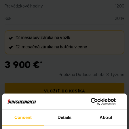
Prevádzkové hodiny
1200
Rok
2019
12 mesiacov záruka na vozík
12‑mesačná záruka na batériu v cene
3 900 €
Približná Dodacia lehota: 3 Týždne
VLOŽIŤ DO KOŠÍKA
MÁTE OTÁZKY TÝKAJÚCE SA TOHTO
PRODUKTU?
Consent
Details
About