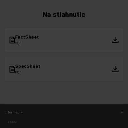
Na stiahnutie
FactSheet
PDF
SpecSheet
PDF
Informácie
Kontakt