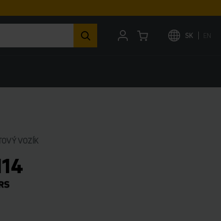
SK
EN
TOVÝ VOZÍK
114