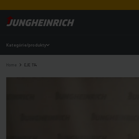
Kategórie/produkty
Home
EJE 114