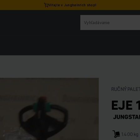
Vitajte v Jungheinrich shop!
RUČNÝ PALE
EJE 
1.400 kg