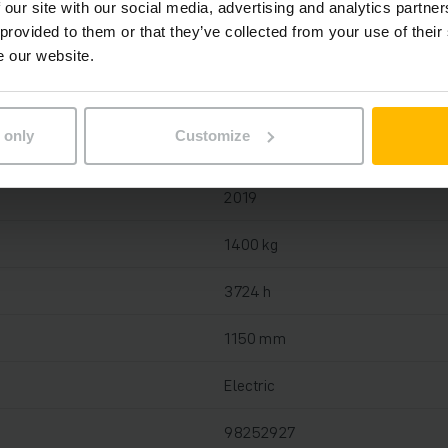
 our site with our social media, advertising and analytics partn
 provided to them or that they’ve collected from your use of their
Oloveno-kyselinová, 24 V / 150 A
e our website.
Áno, 24 V / 30 A
 only
Customize
2024
2019
1400 kg
3724 h
1150 mm
Electric
98252927