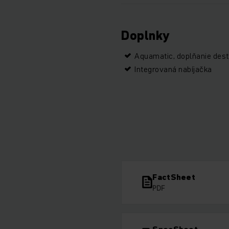
Doplnky
Aquamatic, doplňanie dest
Integrovaná nabíjačka
FactSheet
PDF
SpecSheet