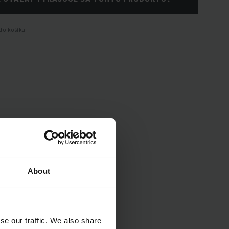
do košíka
About
enia vozidla.
se our traffic. We also share