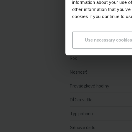
Technické údaje
information about your use of
other information that you’ve
Batéria
cookies if you continue to us
Nabíjač
Use necessary cookies
Rok výroby batérie
Rok
Nosnosť
Prevádzkové hodiny
Dĺžka vidlíc
Typ pohonu
Sériové číslo