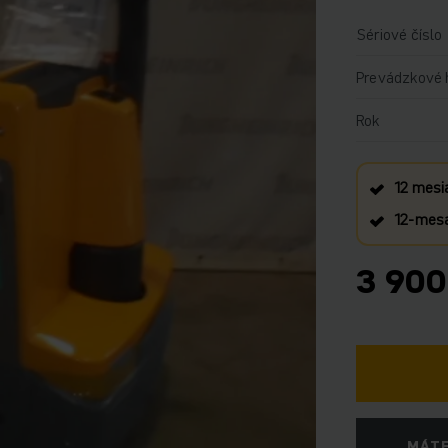
Sériové číslo
Prevádzkové 
Rok
12 mesi
12‑mesa
3 900
MÁTE