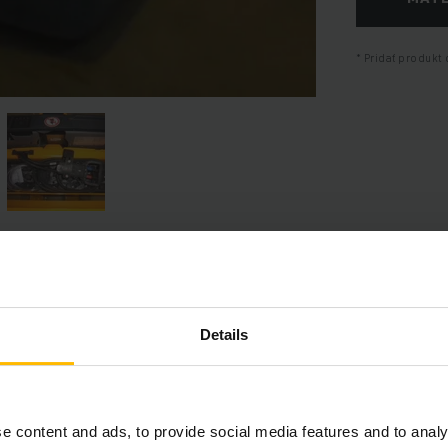
Pridať produkt 
Informácie o výrobku
Details
časť poskytuje komplexný prehľad technických špecifikácií a vybav
e content and ads, to provide social media features and to analy