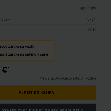
98252927
hodiny
3724
2019
acov záruka na vozík
čná záruka na batériu v cene
 €
Približná Dodacia lehota: 3 Týždne
VLOŽIŤ DO KOŠÍKA
 OTÁZKY TÝKAJÚCE SA TOHTO PRODUKTU?