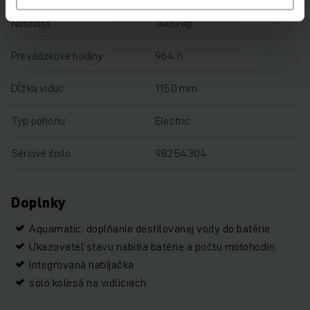
Nosnosť
1400 kg
Prevádzkové hodiny
964 h
Dĺžka vidlíc
1150 mm
Typ pohonu
Electric
Sériové číslo
98254304
Doplnky
Aquamatic, doplňanie destilovanej vody do batérie
Ukazovateľ stavu nabitia batérie a počtu motohodín
Integrovaná nabíjačka
solo kolesá na vidliciach