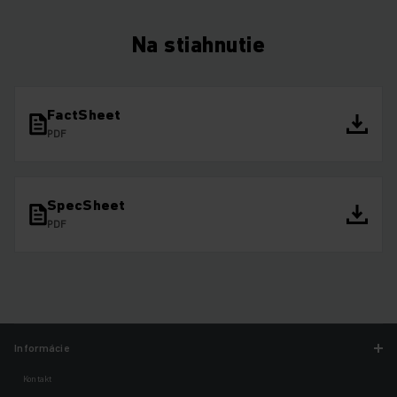
Na stiahnutie
FactSheet
PDF
SpecSheet
PDF
Informácie
Kontakt