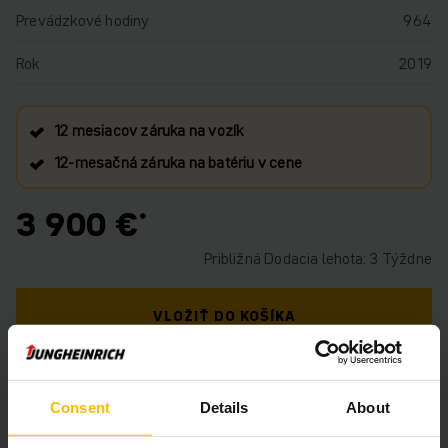
Prevádzkové hodiny
964
Rok
2019
12 mesiacov záruka na vozík
12‑mesačná záruka na batériu v cene
3 900 €
Približná Dodacia lehota: 3 Týždne
VLOŽIŤ DO KOŠÍKA
MÁTE OTÁZKY TÝKAJÚCE SA TOHTO
PRODUKTU?
Consent
Details
About