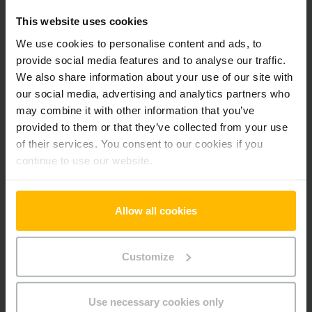
Pridať produkt do košíka
This website uses cookies
We use cookies to personalise content and ads, to
Informácie o výrobku
provide social media features and to analyse our traffic.
We also share information about your use of our site with
our social media, advertising and analytics partners who
Nasledujúca časť poskytuje komplexný prehľad technických
may combine it with other information that you’ve
špecifikácií a vybavenia vozidla.
provided to them or that they’ve collected from your use
of their services. You consent to our cookies if you
Technické údaje
continue to use our website.
Oloveno-kyselinová, 24 V /
Batéria
150 Ah
Allow all cookies
Nabíjač
Áno, 24 V / 30 A
Customize
Rok výroby batérie
2024
Rok
2019
Use necessary cookies only