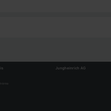
is
Jungheinrich AG
tránka