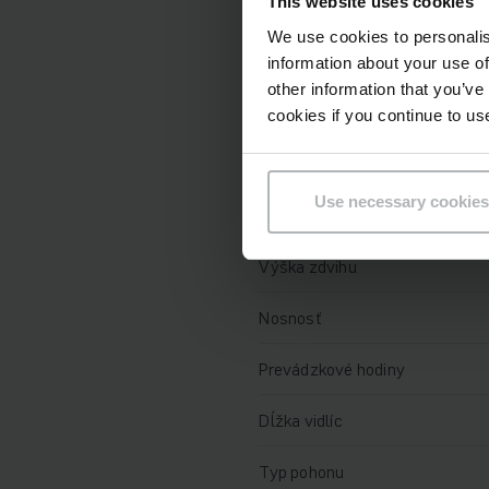
Technické údaje
This website uses cookies
We use cookies to personalis
Batéria
information about your use of
other information that you’ve
Nabíjač
cookies if you continue to us
Rok výroby batérie
Use necessary cookies
Rok
Výška zdvihu
Nosnosť
Prevádzkové hodiny
Dĺžka vidlíc
Typ pohonu