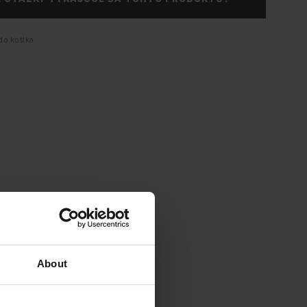
do košíka
enia vozidla.
About