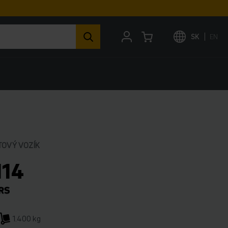
SK
EN
TOVÝ VOZÍK
114
1.400 kg