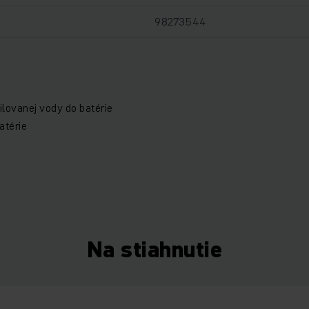
98273544
ilovanej vody do batérie
atérie
Na stiahnutie