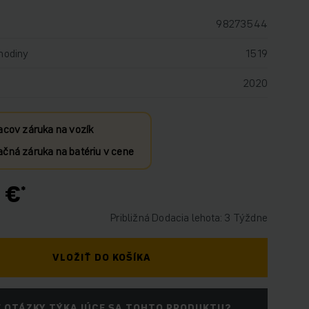
98273544
hodiny
1519
2020
acov záruka na vozík
čná záruka na batériu v cene
 €
Približná Dodacia lehota: 3 Týždne
VLOŽIŤ DO KOŠÍKA
 OTÁZKY TÝKAJÚCE SA TOHTO PRODUKTU?