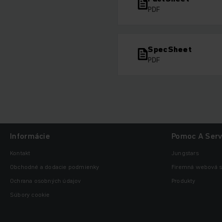
PDF
SpecSheet
PDF
Informácie
Pomoc A Serv
Kontakt
Jungstars
Obchodné a dodacie podmienky
Firemná webová s
Ochrana osobných údajov
Produkty
Súbory cookie