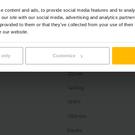
e content and ads, to provide social media features and to analy
Oloveno-kyselinová, 24 V / 150 A
 our site with our social media, advertising and analytics partn
 provided to them or that they’ve collected from your use of their
Áno, 24 V / 15 A
e our website.
2025
 only
Customize
2020
122 mm
1400 kg
1519 h
1150 mm
Electric