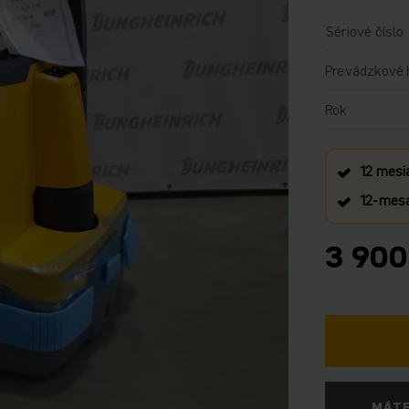
Sériové číslo
Prevádzkové 
Rok
12 mesi
12‑mesa
3 900
MÁTE