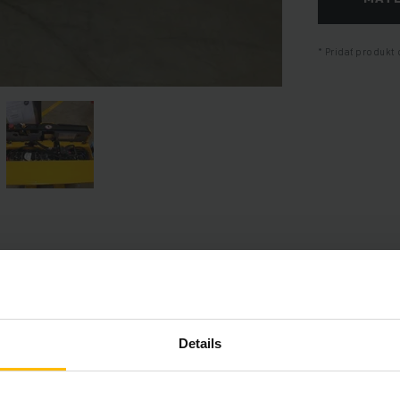
Pridať produkt 
Informácie o výrobku
časť poskytuje komplexný prehľad technických špecifikácií a vybav
Details