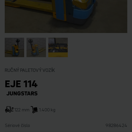
RUČNÝ PALETOVÝ VOZÍK
EJE 114
122 mm
1.400 kg
Sériové číslo
98286424