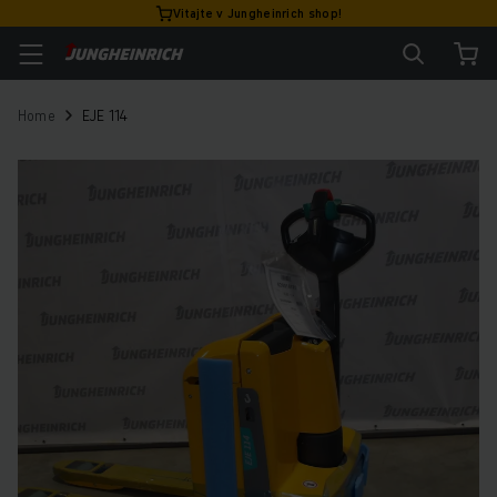
Vitajte v Jungheinrich shop!
Home
EJE 114