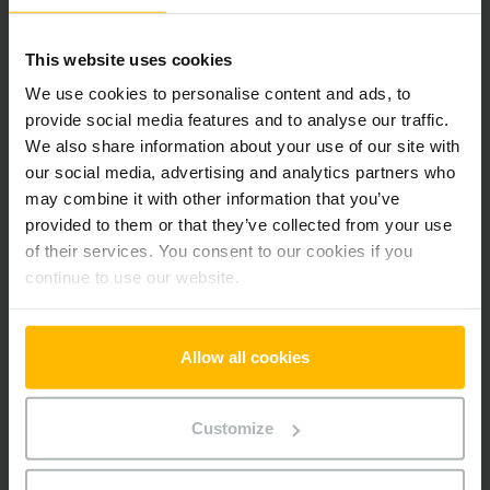
Pridať produkt do košíka
This website uses cookies
Informácie o výrobku
We use cookies to personalise content and ads, to
provide social media features and to analyse our traffic.
We also share information about your use of our site with
Nasledujúca časť poskytuje komplexný prehľad technických
our social media, advertising and analytics partners who
špecifikácií a vybavenia vozidla.
may combine it with other information that you’ve
provided to them or that they’ve collected from your use
Technické údaje
of their services. You consent to our cookies if you
continue to use our website.
Oloveno-kyselinová, 24 V /
Batéria
150 Ah
Allow all cookies
Nabíjač
Áno, 24 V / 15 A
Rok výroby batérie
2025
Customize
Rok
2020