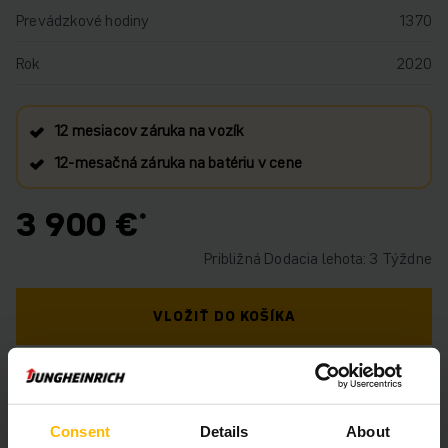
Prevádzkové hodiny
1370
Rok
2020
12 mesiacov záruka na vozík
12‑mesačná záruka na batériu v cene
3 900 €
Približná Dodacia lehota: 3 Týždne
VLOŽIŤ DO KOŠÍKA
MÁTE OTÁZKY TÝKAJÚCE SA TOHTO
PRODUKTU?
Consent
Details
About