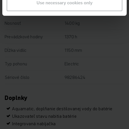
Use necessary cookies only
Výška zdvihu
122 mm
Nosnosť
1400 kg
Prevádzkové hodiny
1370 h
Dĺžka vidlíc
1150 mm
Typ pohonu
Electric
Sériové číslo
98286424
Doplnky
Aquamatic, doplňanie destilovanej vody do batérie
Ukazovateľ stavu nabitia batérie
Integrovaná nabíjačka