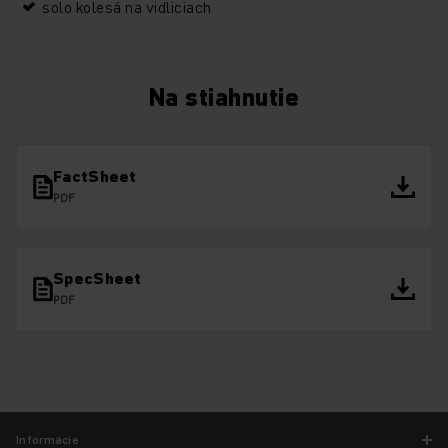
solo kolesá na vidliciach
Na stiahnutie
FactSheet
PDF
SpecSheet
PDF
Informácie