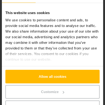
Pridať produkt do košíka
This website uses cookies
Informácie o výrobku
We use cookies to personalise content and ads, to
provide social media features and to analyse our traffic.
We also share information about your use of our site with
Nasledujúca časť poskytuje komplexný prehľad technických
our social media, advertising and analytics partners who
špecifikácií a vybavenia vozidla.
may combine it with other information that you’ve
provided to them or that they’ve collected from your use
Technické údaje
of their services. You consent to our cookies if you
continue to use our website.
Oloveno-kyselinová, 24 V /
Batéria
150 Ah
Allow all cookies
Nabíjač
Áno, 24 V / 15 A
Rok výroby batérie
2024
Customize
Rok
2022