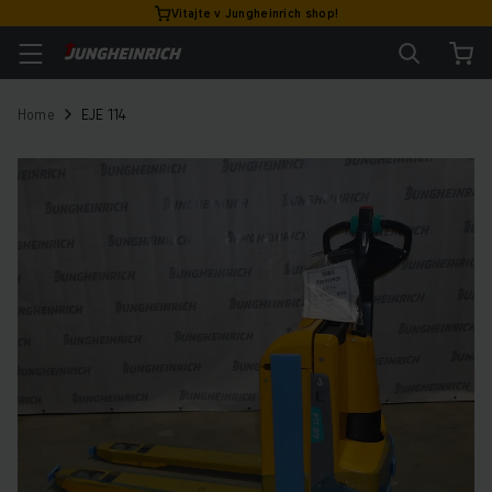
Vitajte v Jungheinrich shop!
Home
EJE 114