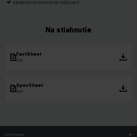
tandemové kolesá na vidliciach
Na stiahnutie
FactSheet
PDF
SpecSheet
PDF
Informácie