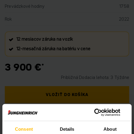
Prevádzkové hodiny
1758
Rok
2022
12 mesiacov záruka na vozík
12‑mesačná záruka na batériu v cene
3 900 €
Približná Dodacia lehota: 3 Týždne
VLOŽIŤ DO KOŠÍKA
MÁTE OTÁZKY TÝKAJÚCE SA TOHTO
PRODUKTU?
Consent
Details
About