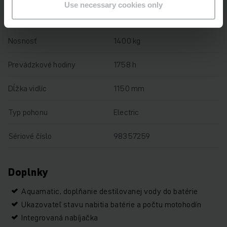
Use necessary cookies only
Výška zdvihu
122 mm
Nosnosť
1400 kg
Prevádzkové hodiny
1758 h
Dĺžka vidlíc
1150 mm
Typ pohonu
Electric
Sériové číslo
98357259
Doplnky
Aquamatic, doplňanie destilovanej vody do batérie
Ukazovateľ stavu nabitia batérie a počtu motohodín
Integrovaná nabíjačka