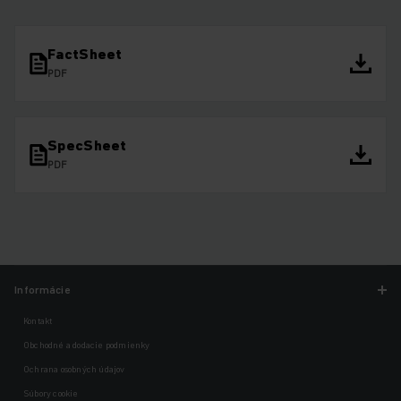
FactSheet
PDF
SpecSheet
PDF
Informácie
Kontakt
Obchodné a dodacie podmienky
Ochrana osobných údajov
Súbory cookie