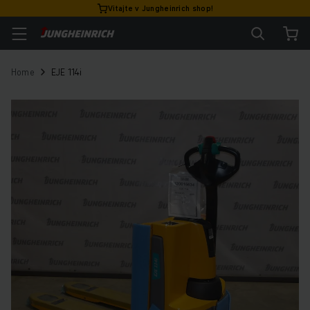
Vitajte v Jungheinrich shop!
Home
EJE 114i