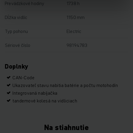
Prevádzkové hodiny
1738 h
Dĺžka vidlíc
1150 mm
Typ pohonu
Electric
Sériové číslo
98194783
Doplnky
CAN-Code
Ukazovateľ stavu nabitia batérie a počtu motohodín
Integrovaná nabíjačka
tandemové kolesá na vidliciach
Na stiahnutie