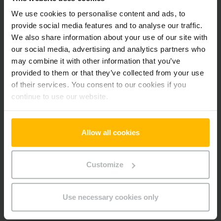
Pridať produkt do košíka
We use cookies to personalise content and ads, to
provide social media features and to analyse our traffic.
We also share information about your use of our site with
Informácie o výrobku
our social media, advertising and analytics partners who
may combine it with other information that you’ve
Nasledujúca časť poskytuje komplexný prehľad technických
provided to them or that they’ve collected from your use
špecifikácií a vybavenia vozidla.
of their services. You consent to our cookies if you
continue to use our website.
Technické údaje
Allow all cookies
Batéria
Lítium-iónová, 25 V / 40 Ah
Nabíjač
Áno, 24 V / 35 A
Customize
Rok
2018
Use necessary cookies only
Nosnosť
1400 kg