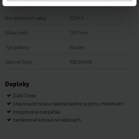
Nosnosť
1400 kg
Prevádzkové hodiny
2299 h
Dĺžka vidlíc
1150 mm
Typ pohonu
Electric
Sériové číslo
98234606
Doplnky
CAN-Code
Ukazovateľ stavu nabitia batérie a počtu motohodín
Integrovaná nabíjačka
tandemové kolesá na vidliciach