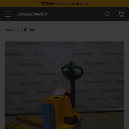
Vitajte v Jungheinrich shop!
Home
EJE 114i