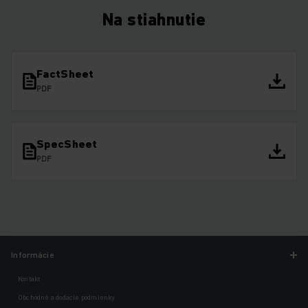
Na stiahnutie
FactSheet
PDF
SpecSheet
PDF
Informácie
Kontakt
Obchodné a dodacie podmienky