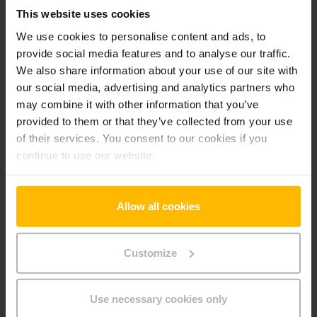
Pridať produkt do košíka
This website uses cookies
We use cookies to personalise content and ads, to
provide social media features and to analyse our traffic.
Informácie o výrobku
We also share information about your use of our site with
our social media, advertising and analytics partners who
Nasledujúca časť poskytuje komplexný prehľad technických
may combine it with other information that you’ve
špecifikácií a vybavenia vozidla.
provided to them or that they’ve collected from your use
of their services. You consent to our cookies if you
Technické údaje
continue to use our website.
Batéria
Lítium-iónová, 25 V / 90 Ah
Allow all cookies
Nabíjač
Áno, 24 V / 35 A
Customize
Rok
2019
Výška zdvihu
122 mm
Use necessary cookies only