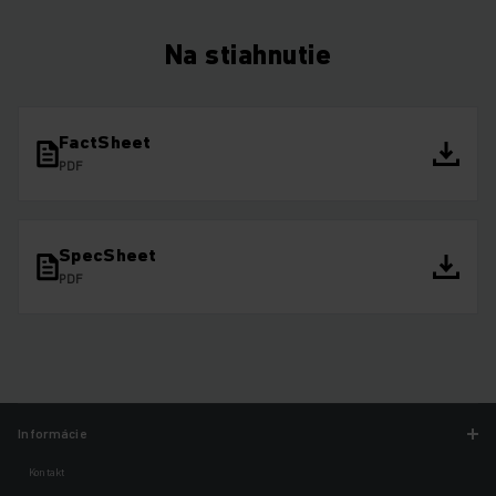
Na stiahnutie
FactSheet
PDF
SpecSheet
PDF
Informácie
Kontakt