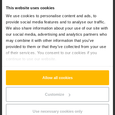
Pridať produkt do košíka
This website uses cookies
We use cookies to personalise content and ads, to
Informácie o výrobku
provide social media features and to analyse our traffic.
We also share information about your use of our site with
our social media, advertising and analytics partners who
Nasledujúca časť poskytuje komplexný prehľad technických
may combine it with other information that you’ve
špecifikácií a vybavenia vozidla.
provided to them or that they’ve collected from your use
of their services. You consent to our cookies if you
Technické údaje
continue to use our website.
Batéria
Lítium-iónová, V / 0 Ah
Allow all cookies
Nabíjač
Áno, 24 V / 25 A
Rok výroby batérie
2020
Customize
Rok
2020
Use necessary cookies only