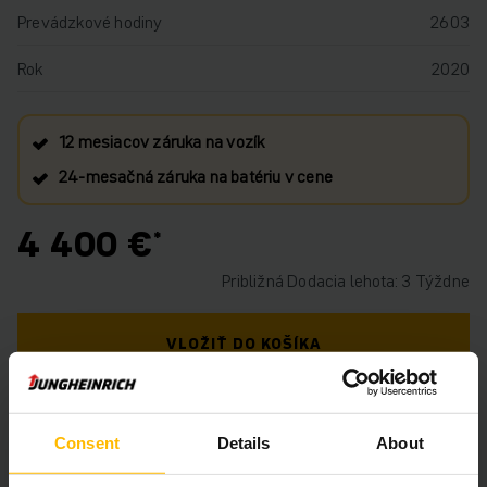
Prevádzkové hodiny
2603
Rok
2020
12 mesiacov záruka na vozík
24‑mesačná záruka na batériu v cene
4 400 €
Približná Dodacia lehota: 3 Týždne
VLOŽIŤ DO KOŠÍKA
MÁTE OTÁZKY TÝKAJÚCE SA TOHTO
PRODUKTU?
Consent
Details
About