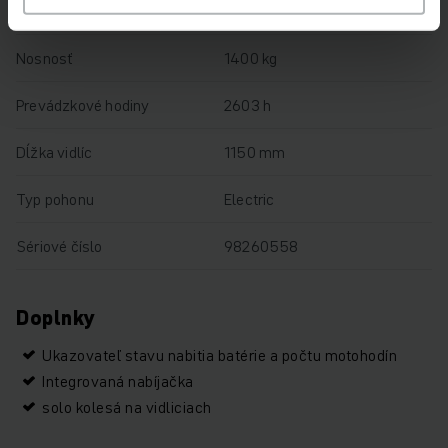
Výška zdvihu
122 mm
Nosnosť
1400 kg
Prevádzkové hodiny
2603 h
Dĺžka vidlíc
1150 mm
Typ pohonu
Electric
Sériové číslo
98260558
Doplnky
Ukazovateľ stavu nabitia batérie a počtu motohodín
Integrovaná nabíjačka
solo kolesá na vidliciach