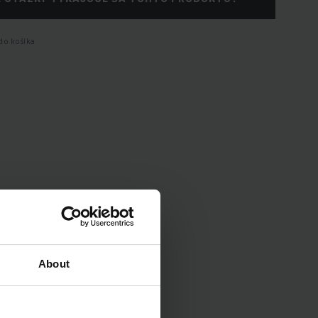
do košíka
About
enia vozidla.