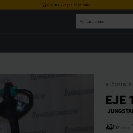
Vitajte v Jungheinrich shop!
RUČNÝ PALE
EJE 
122 mm