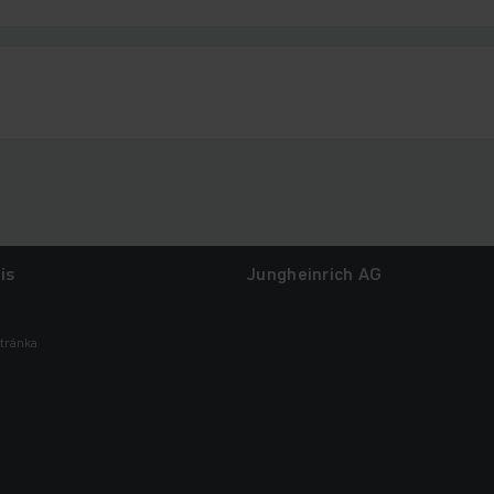
is
Jungheinrich AG
tránka