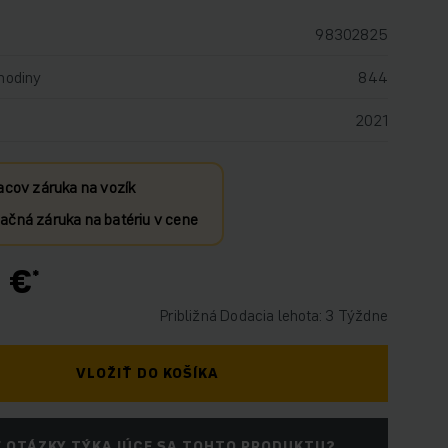
98302825
hodiny
844
2021
acov záruka na vozík
čná záruka na batériu v cene
 €
Približná Dodacia lehota: 3 Týždne
VLOŽIŤ DO KOŠÍKA
 OTÁZKY TÝKAJÚCE SA TOHTO PRODUKTU?