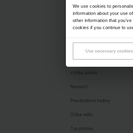
Technické údaje
We use cookies to personalis
information about your use of
Batéria
other information that you’ve
cookies if you continue to us
Nabíjač
Rok výroby batérie
Use necessary cookies
Rok
Výška zdvihu
Nosnosť
Prevádzkové hodiny
Dĺžka vidlíc
Typ pohonu