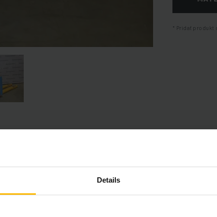
Pridať produkt 
Informácie o výrobku
Details
časť poskytuje komplexný prehľad technických špecifikácií a vybav