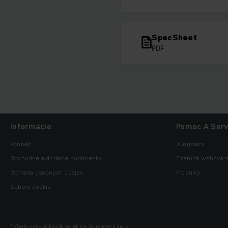
SpecSheet
PDF
Informácie
Pomoc A Serv
Kontakt
Jungstars
Obchodné a dodacie podmienky
Firemná webová s
Ochrana osobných údajov
Produkty
Súbory cookie
* Všetky ceny sú bez dane, ak nie je uvedené inak.