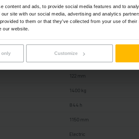
e content and ads, to provide social media features and to analy
 our site with our social media, advertising and analytics partn
Lítium-iónová, 24 V / 40 Ah
 provided to them or that they’ve collected from your use of their
e our website.
Áno, 24 V / 25 A
2020
 only
Customize
2021
122 mm
1400 kg
844 h
1150 mm
Electric