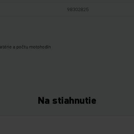
98302825
atérie a počtu motohodín
Na stiahnutie