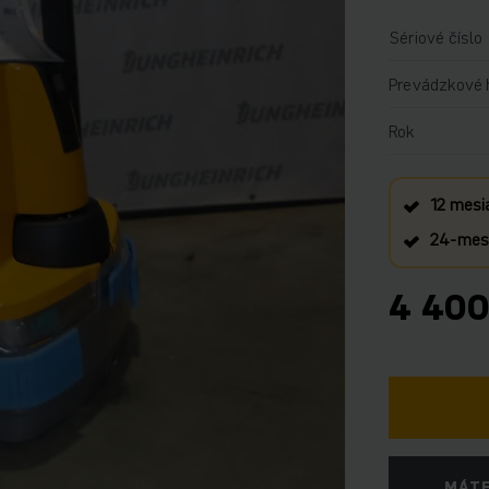
Sériové číslo
Prevádzkové 
Rok
12 mesi
24‑mesa
4 400
MÁTE