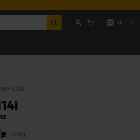
SK
EN
TOVÝ VOZÍK
114i
1.400 kg