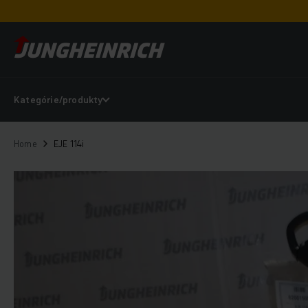
Kategórie/produkty
Home
EJE 114i