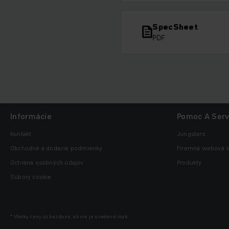
SpecSheet
PDF
Informácie
Pomoc A Serv
Kontakt
Jungstars
Obchodné a dodacie podmienky
Firemná webová s
Ochrana osobných údajov
Produkty
Súbory cookie
* Všetky ceny sú bez dane, ak nie je uvedené inak.