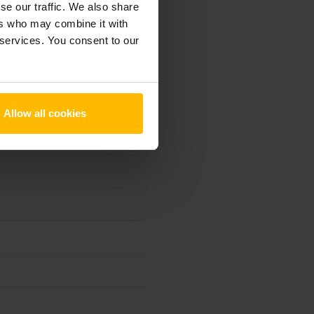
se our traffic. We also share
ers who may combine it with
 services. You consent to our
Allow all cookies