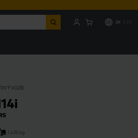
SK
EN
TOVÝ VOZÍK
114i
1.400 kg