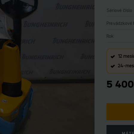
Sériové číslo
Prevádzkové 
Rok
12 mesi
24‑mesa
5 400
MÁTE