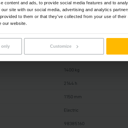
e content and ads, to provide social media features and to analy
 our site with our social media, advertising and analytics partn
Lítium-iónová, 25 V / 40 Ah
 provided to them or that they’ve collected from your use of their
e our website.
Áno, 24 V / 35 A
2023
 only
Customize
122 mm
1400 kg
2144 h
1150 mm
Electric
98385160