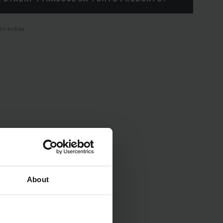
do košíka
About
enia vozidla.