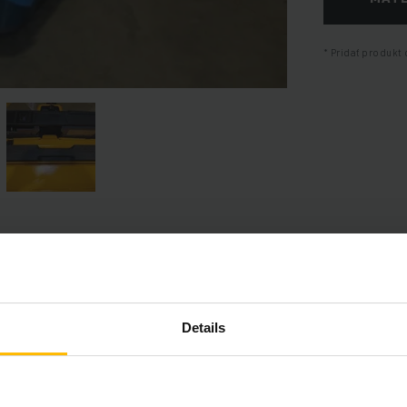
Pridať produkt 
Informácie o výrobku
Details
časť poskytuje komplexný prehľad technických špecifikácií a vybav