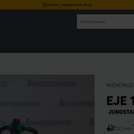
Vitajte v Jungheinrich shop!
RUČNÝ PALE
EJE 
122 mm