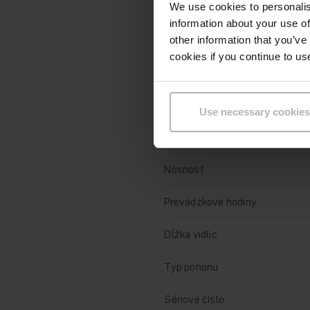
Technické údaje
We use cookies to personalis
information about your use of
Batéria
other information that you’ve
cookies if you continue to us
Nabíjač
Rok
Use necessary cookies
Výška zdvihu
Nosnosť
Prevádzkové hodiny
Dĺžka vidlíc
Typ pohonu
Sériové číslo