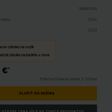
98385160
hodiny
2144
2023
acov záruka na vozík
čná záruka na batériu v cene
 €
Približná Dodacia lehota: 3 Týždne
VLOŽIŤ DO KOŠÍKA
 OTÁZKY TÝKAJÚCE SA TOHTO PRODUKTU?