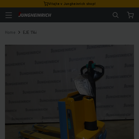
Vitajte v Jungheinrich shop!
Home
EJE 114i