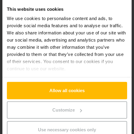
Pridať produkt do košíka
This website uses cookies
We use cookies to personalise content and ads, to
Informácie o výrobku
provide social media features and to analyse our traffic.
We also share information about your use of our site with
our social media, advertising and analytics partners who
Nasledujúca časť poskytuje komplexný prehľad technických
may combine it with other information that you’ve
špecifikácií a vybavenia vozidla.
provided to them or that they’ve collected from your use
of their services. You consent to our cookies if you
Technické údaje
continue to use our website.
Batéria
Lítium-iónová, 25 V / 40 Ah
Allow all cookies
Nabíjač
Áno, 24 V / 25 A
Rok výroby batérie
2023
Customize
Rok
2023
Use necessary cookies only