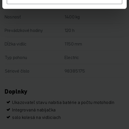
Výška zdvihu
122 mm
Nosnosť
1400 kg
Prevádzkové hodiny
120 h
Dĺžka vidlíc
1150 mm
Typ pohonu
Electric
Sériové číslo
98385175
Doplnky
Ukazovateľ stavu nabitia batérie a počtu motohodín
Integrovaná nabíjačka
solo kolesá na vidliciach