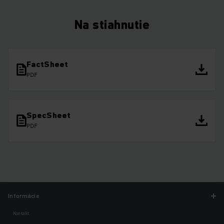
Na stiahnutie
FactSheet
PDF
SpecSheet
PDF
Informácie
Kontakt