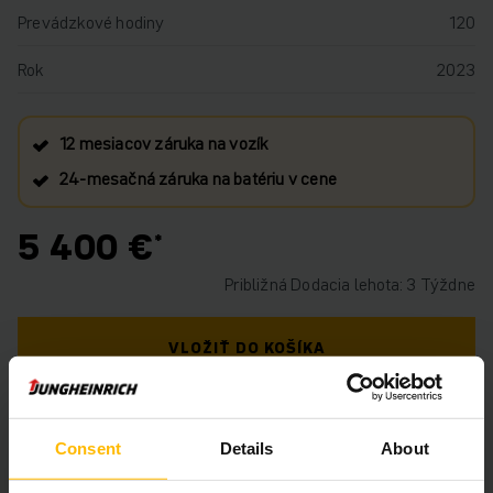
Prevádzkové hodiny
120
Rok
2023
12 mesiacov záruka na vozík
24‑mesačná záruka na batériu v cene
5 400 €
Približná Dodacia lehota: 3 Týždne
VLOŽIŤ DO KOŠÍKA
MÁTE OTÁZKY TÝKAJÚCE SA TOHTO
PRODUKTU?
Consent
Details
About