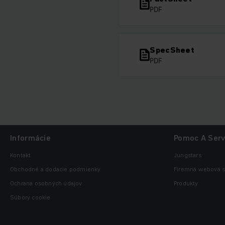
PDF
SpecSheet
PDF
Informácie
Pomoc A Serv
Kontakt
Jungstars
Obchodné a dodacie podmienky
Firemná webová s
Ochrana osobných údajov
Produkty
Súbory cookie