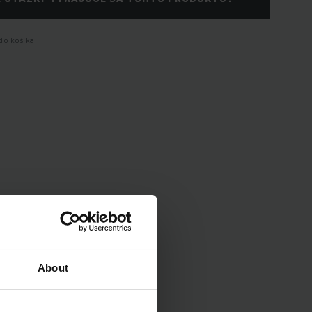
do košíka
enia vozidla.
About