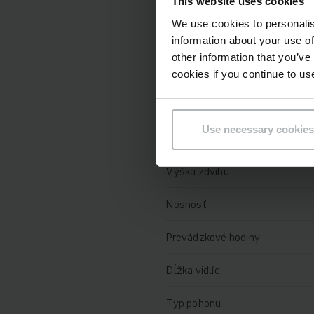
Technické údaje
This website uses cookies
We use cookies to personalis
Batéria
information about your use of
other information that you’ve
Nabíjač
cookies if you continue to us
Rok výroby batérie
Use necessary cookies
Rok
Výška zdvihu
Nosnosť
Prevádzkové hodiny
Dĺžka vidlíc
Typ pohonu