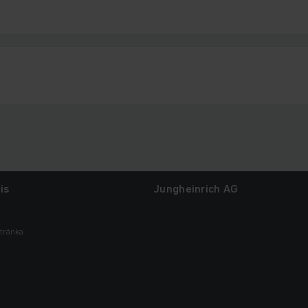
is
Jungheinrich AG
tránka