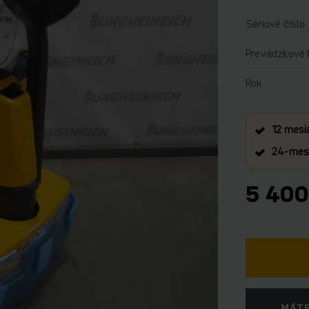
Sériové číslo
Prevádzkové 
Rok
12 mesi
24‑mesa
5 400
MÁTE