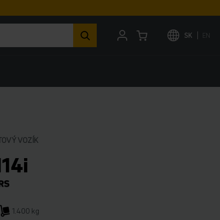
SK
EN
TOVÝ VOZÍK
114i
1.400 kg