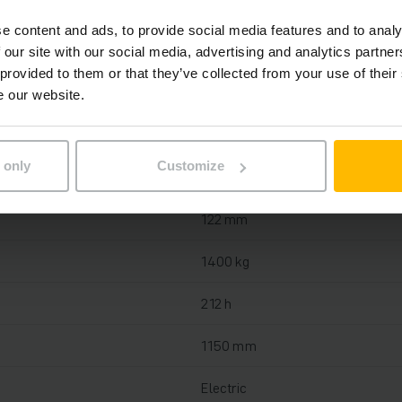
e content and ads, to provide social media features and to analy
Lítium-iónová, 25 V / 40 Ah
 our site with our social media, advertising and analytics partn
 provided to them or that they’ve collected from your use of their
Áno, 24 V / 25 A
e our website.
2023
 only
Customize
2023
122 mm
1400 kg
212 h
1150 mm
Electric