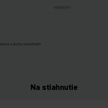
98385191
atérie a počtu motohodín
Na stiahnutie