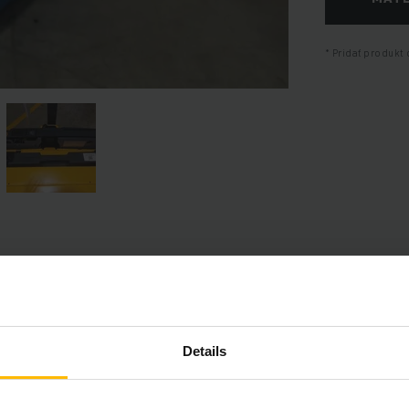
Pridať produkt 
Informácie o výrobku
časť poskytuje komplexný prehľad technických špecifikácií a vybav
Details