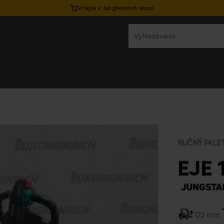
Vitajte v Jungheinrich shop!
RUČNÝ PALE
EJE 
122 mm