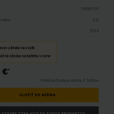
98385191
hodiny
212
2023
acov záruka na vozík
čná záruka na batériu v cene
 €
Približná Dodacia lehota: 3 Týždne
VLOŽIŤ DO KOŠÍKA
 OTÁZKY TÝKAJÚCE SA TOHTO PRODUKTU?