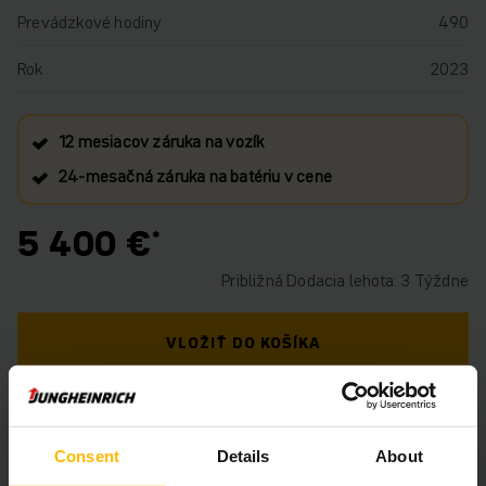
Prevádzkové hodiny
490
Rok
2023
12 mesiacov záruka na vozík
24‑mesačná záruka na batériu v cene
5 400 €
Približná Dodacia lehota: 3 Týždne
VLOŽIŤ DO KOŠÍKA
MÁTE OTÁZKY TÝKAJÚCE SA TOHTO
PRODUKTU?
Consent
Details
About