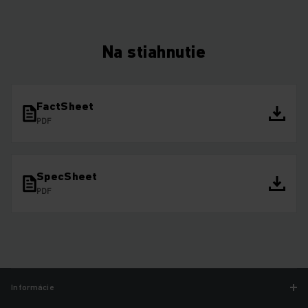
Na stiahnutie
FactSheet
PDF
SpecSheet
PDF
Informácie