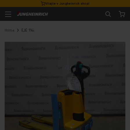
Vitajte v Jungheinrich shop!
Home
EJE 114i