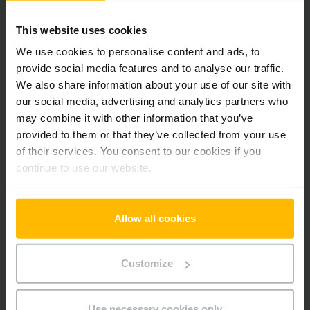
Pridať produkt do košíka
This website uses cookies
We use cookies to personalise content and ads, to
Informácie o výrobku
provide social media features and to analyse our traffic.
We also share information about your use of our site with
Nasledujúca časť poskytuje komplexný prehľad technických
our social media, advertising and analytics partners who
špecifikácií a vybavenia vozidla.
may combine it with other information that you’ve
provided to them or that they’ve collected from your use
of their services. You consent to our cookies if you
Technické údaje
continue to use our website.
Batéria
Lítium-iónová, 25 V / 40 Ah
Allow all cookies
Nabíjač
Áno, 24 V / 25 A
Rok výroby batérie
2023
Customize
Rok
2023
Use necessary cookies only