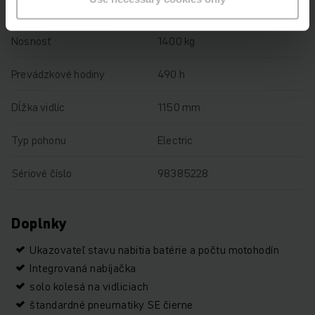
Výška zdvihu
122 mm
Nosnosť
1400 kg
Prevádzkové hodiny
490 h
Dĺžka vidlíc
1150 mm
Typ pohonu
Electric
Sériové číslo
98385228
Doplnky
Ukazovateľ stavu nabitia batérie a počtu motohodín
Integrovaná nabíjačka
solo kolesá na vidliciach
štandardné pneumatiky SE čierne