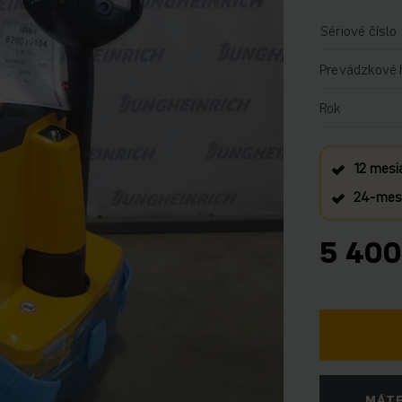
Sériové číslo
Prevádzkové 
Rok
12 mesi
24‑mesa
5 400
MÁTE