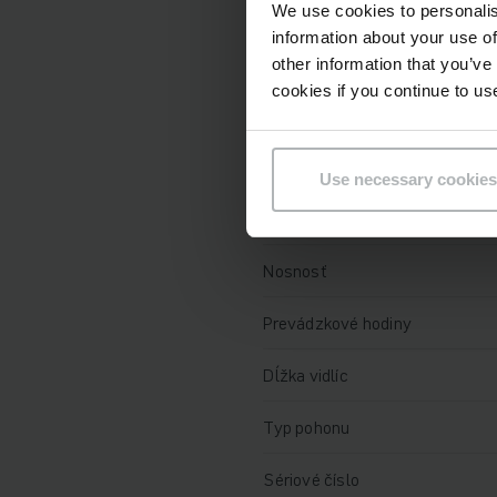
Technické údaje
We use cookies to personalis
information about your use of
Batéria
other information that you’ve
cookies if you continue to us
Nabíjač
Rok
Use necessary cookies
Výška zdvihu
Nosnosť
Prevádzkové hodiny
Dĺžka vidlíc
Typ pohonu
Sériové číslo