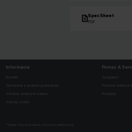
SpecSheet
PDF
Informácie
Pomoc A Serv
Kontakt
Jungstars
Obchodné a dodacie podmienky
Firemná webová s
Ochrana osobných údajov
Produkty
Súbory cookie
* Všetky ceny sú bez dane, ak nie je uvedené inak.