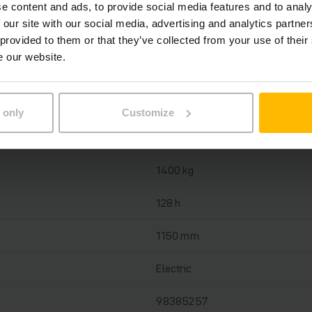
e content and ads, to provide social media features and to analy
 our site with our social media, advertising and analytics partn
Lítium-iónová, 25 V / 40 Ah
 provided to them or that they’ve collected from your use of their
e our website.
Áno, 24 V / 25 A
2023
 only
Customize
122 mm
1400 kg
128 h
1150 mm
Electric
98385257