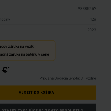
98385257
hodiny
128
2023
acov záruka na vozík
čná záruka na batériu v cene
 €
Približná Dodacia lehota: 3 Týždne
VLOŽIŤ DO KOŠÍKA
 OTÁZKY TÝKAJÚCE SA TOHTO PRODUKTU?