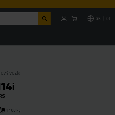
SK
EN
TOVÝ VOZÍK
114i
1.400 kg