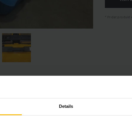
Pridať produkt 
Informácie o výrobku
Details
časť poskytuje komplexný prehľad technických špecifikácií a vybav