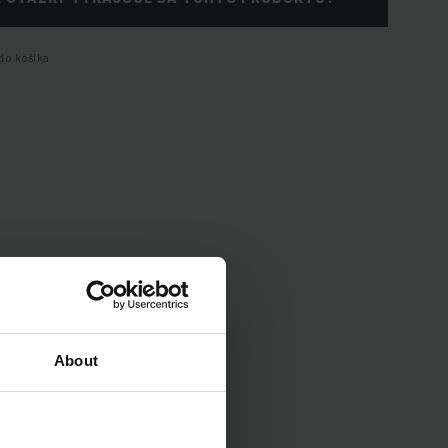
do košíka
About
enia vozidla.