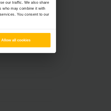
se our traffic. We also share
ers who may combine it with
 services. You consent to our
Allow all cookies