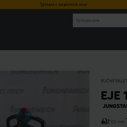
Vitajte v Jungheinrich shop!
RUČNÝ PALE
EJE 
122 mm