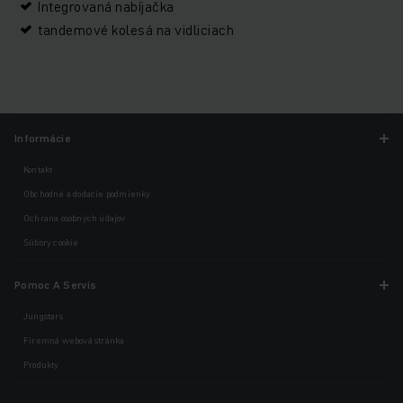
Integrovaná nabíjačka
tandemové kolesá na vidliciach
Informácie
Kontakt
Obchodné a dodacie podmienky
Ochrana osobných údajov
Súbory cookie
Pomoc A Servis
Jungstars
Firemná webová stránka
Produkty