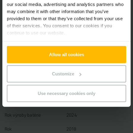
Pridať produkt do košíka
our social media, advertising and analytics partners who
may combine it with other information that you’ve
provided to them or that they’ve collected from your use
Informácie o výrobku
of their services. You consent to our cookies if you
continue to use our website.
Nasledujúca časť poskytuje komplexný prehľad technických
špecifikácií a vybavenia vozidla.
Allow all cookies
Technické údaje
Customize
Oloveno-kyselinová, 24 V /
Batéria
250 Ah
Use necessary cookies only
Nabíjač
Áno, 24 V / 30 A
Rok výroby batérie
2024
Rok
2018