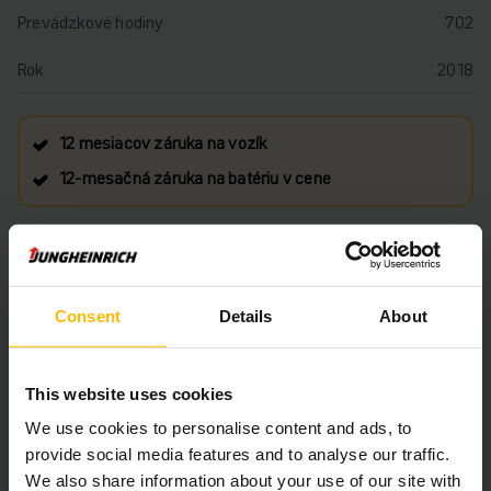
Prevádzkové hodiny
702
Rok
2018
12 mesiacov záruka na vozík
12‑mesačná záruka na batériu v cene
3 900 €
Približná Dodacia lehota: 3 Týždne
Consent
Details
About
VLOŽIŤ DO KOŠÍKA
This website uses cookies
MÁTE OTÁZKY TÝKAJÚCE SA TOHTO
We use cookies to personalise content and ads, to
PRODUKTU?
provide social media features and to analyse our traffic.
We also share information about your use of our site with