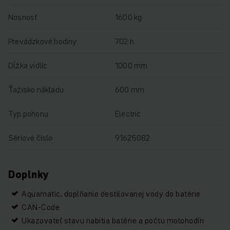
Nosnosť
1600 kg
Prevádzkové hodiny
702 h
Dĺžka vidlíc
1000 mm
Ťažisko nákladu
600 mm
Typ pohonu
Electric
Sériové číslo
91625082
Doplnky
Aquamatic, doplňanie destilovanej vody do batérie
CAN-Code
Ukazovateľ stavu nabitia batérie a počtu motohodín