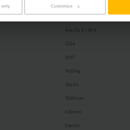
 only
Customize
Oloveno-kyselinová, 24 V / 250 
Áno, 24 V / 30 A
2024
2017
1600 kg
1843 h
1000 mm
600 mm
Electric