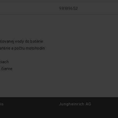
98189652
ilovanej vody do batérie
atérie a počtu motohodín
ciach
 čierne
is
Jungheinrich AG