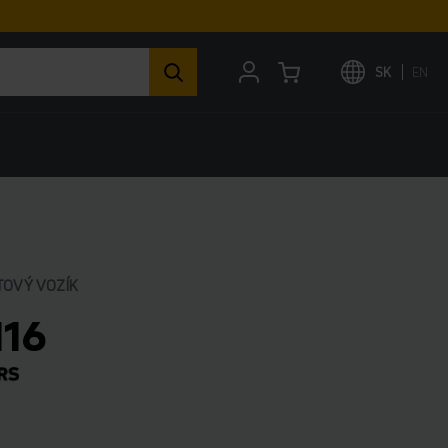
SK
EN
TOVÝ VOZÍK
116