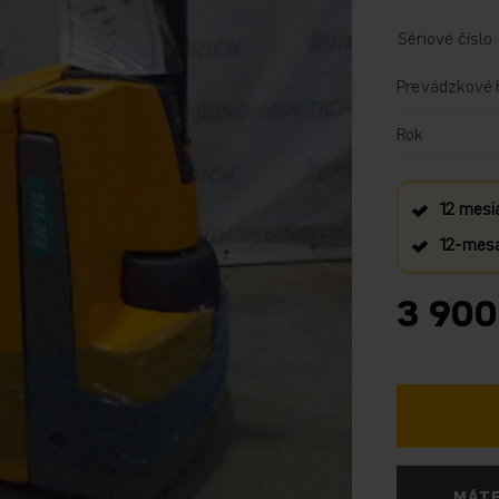
Sériové číslo
Prevádzkové 
Rok
12 mesi
12‑mesa
3 900
MÁTE