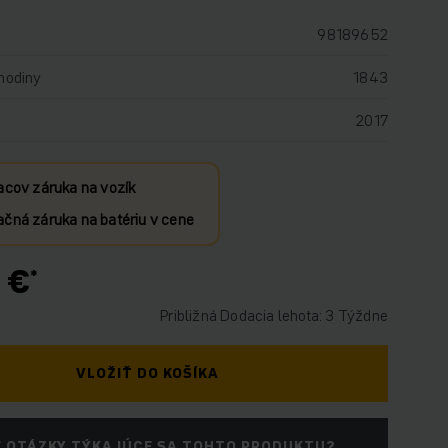
98189652
hodiny
1843
2017
acov záruka na vozík
čná záruka na batériu v cene
 €
Približná Dodacia lehota: 3 Týždne
VLOŽIŤ DO KOŠÍKA
 OTÁZKY TÝKAJÚCE SA TOHTO PRODUKTU?