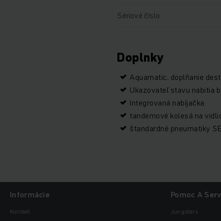
Sériové číslo
Doplnky
Aquamatic, doplňanie dest
Ukazovateľ stavu nabitia b
Integrovaná nabíjačka
tandemové kolesá na vidli
štandardné pneumatiky SE
Informácie
Pomoc A Serv
Kontakt
Jungstars