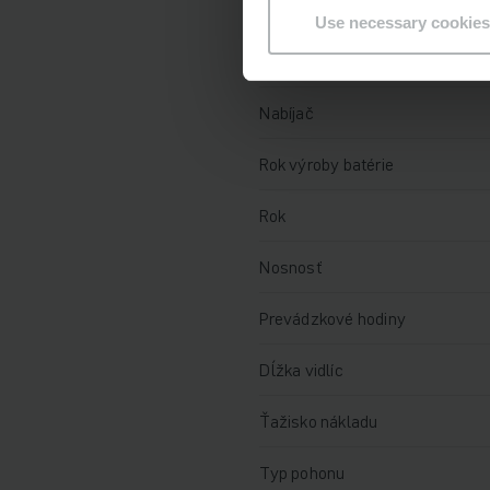
Technické údaje
Use necessary cookies
Batéria
Nabíjač
Rok výroby batérie
Rok
Nosnosť
Prevádzkové hodiny
Dĺžka vidlíc
Ťažisko nákladu
Typ pohonu