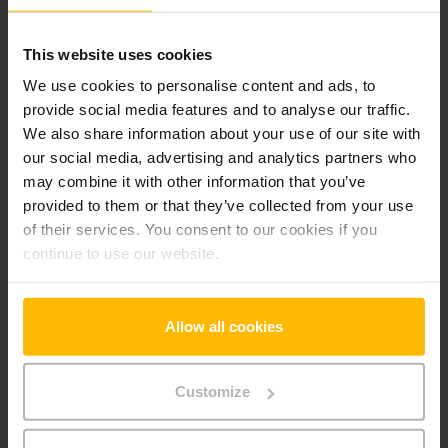
Pridať produkt do košíka
This website uses cookies
Informácie o výrobku
We use cookies to personalise content and ads, to
provide social media features and to analyse our traffic.
We also share information about your use of our site with
Nasledujúca časť poskytuje komplexný prehľad technických
our social media, advertising and analytics partners who
špecifikácií a vybavenia vozidla.
may combine it with other information that you’ve
provided to them or that they’ve collected from your use
Technické údaje
of their services. You consent to our cookies if you
continue to use our website.
Oloveno-kyselinová, 24 V /
Batéria
250 Ah
Allow all cookies
Nabíjač
Áno, 24 V / 15 A
Rok výroby batérie
2026
Customize
Rok
2023