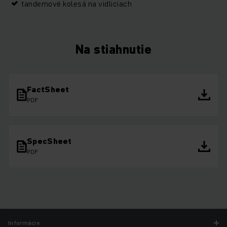
tandemové kolesá na vidliciach
Na stiahnutie
FactSheet
PDF
SpecSheet
PDF
Informácie