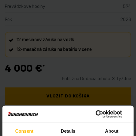
Prevádzkové hodiny
574
Rok
2023
12 mesiacov záruka na vozík
12‑mesačná záruka na batériu v cene
4 000 €
Približná Dodacia lehota: 3 Týždne
VLOŽIŤ DO KOŠÍKA
MÁTE OTÁZKY TÝKAJÚCE SA TOHTO
PRODUKTU?
Consent
Details
About