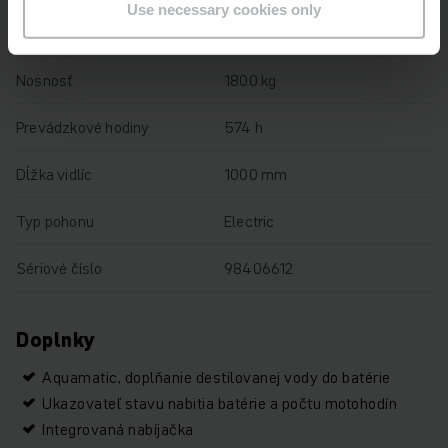
Use necessary cookies only
Výška zdvihu
122 mm
Nosnosť
1800 kg
Prevádzkové hodiny
574 h
Dĺžka vidlíc
1000 mm
Typ pohonu
Electric
Sériové číslo
98406612
Doplnky
Aquamatic, doplňanie destilovanej vody do batérie
Ukazovateľ stavu nabitia batérie a počtu motohodín
Integrovaná nabíjačka