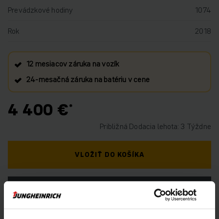
Prevádzkové hodiny
1074
Rok
2018
12 mesiacov záruka na vozík
24‑mesačná záruka na batériu v cene
4 400 €
Približná Dodacia lehota: 3 Týždne
VLOŽIŤ DO KOŠÍKA
MÁTE OTÁZKY TÝKAJÚCE SA TOHTO
PRODUKTU?