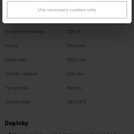
Výška zdvihu
122 mm
Use necessary cookies only
Nosnosť
2000 kg
Prevádzkové hodiny
1074 h
Výška
1340 mm
Dĺžka vidlíc
1000 mm
Ťažisko nákladu
600 mm
Typ pohonu
Electric
Sériové číslo
98211372
Doplnky