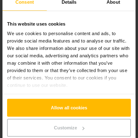
Pridať produkt do košíka
Consent
Details
About
This website uses cookies
Informácie o výrobku
We use cookies to personalise content and ads, to
provide social media features and to analyse our traffic.
Nasledujúca časť poskytuje komplexný prehľad technických
We also share information about your use of our site with
špecifikácií a vybavenia vozidla.
our social media, advertising and analytics partners who
may combine it with other information that you’ve
Technické údaje
provided to them or that they’ve collected from your use
of their services. You consent to our cookies if you
Batéria
Lítium-iónová, 25 V / 110 Ah
continue to use our website.
Nabíjač
Áno, 24 V / 35 A
Allow all cookies
Rok výroby batérie
2018
Rok
2018
Customize