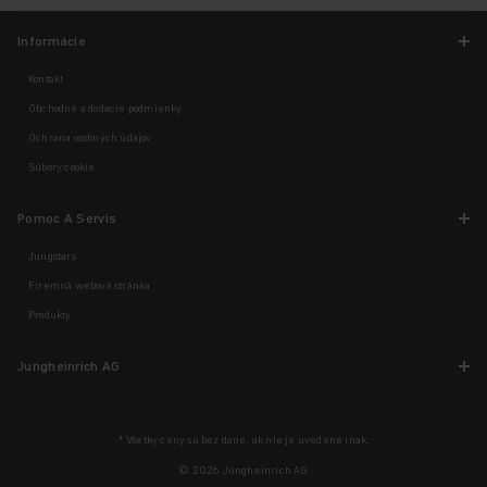
Informácie
Kontakt
Obchodné a dodacie podmienky
Ochrana osobných údajov
Súbory cookie
Pomoc A Servis
Jungstars
Firemná webová stránka
Produkty
Jungheinrich AG
* Všetky ceny sú bez dane, ak nie je uvedené inak.
© 2026 Jungheinrich AG