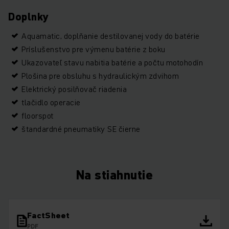
Doplnky
Aquamatic, doplňanie destilovanej vody do batérie
Príslušenstvo pre výmenu batérie z boku
Ukazovateľ stavu nabitia batérie a počtu motohodín
Plošina pre obsluhu s hydraulickým zdvihom
Elektrický posilňovač riadenia
tlačidlo operacie
floorspot
štandardné pneumatiky SE čierne
Na stiahnutie
FactSheet
PDF