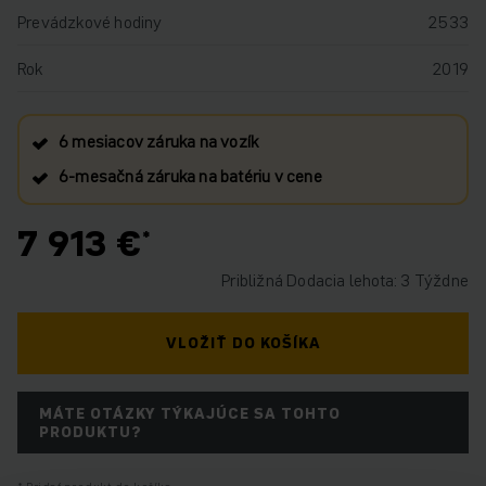
Prevádzkové hodiny
2533
Rok
2019
6 mesiacov záruka na vozík
6‑mesačná záruka na batériu v cene
7 913 €
Približná Dodacia lehota: 3 Týždne
VLOŽIŤ DO KOŠÍKA
MÁTE OTÁZKY TÝKAJÚCE SA TOHTO
PRODUKTU?