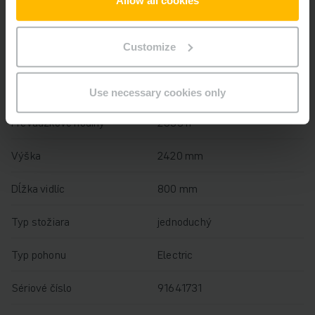
Allow all cookies
Rok
2019
Customize
Výška zdvihu
1000 mm
Nosnosť
650 kg
Use necessary cookies only
Prevádzkové hodiny
2533 h
Výška
2420 mm
Dĺžka vidlíc
800 mm
Typ stožiara
jednoduchý
Typ pohonu
Electric
Sériové číslo
91641731