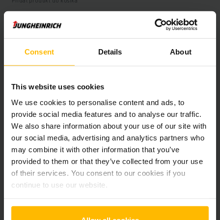
Pridať produkt do košíka
Informácie o výrobku
Consent
Details
About
Nasledujúca časť poskytuje komplexný prehľad technických
špecifikácií a vybavenia vozidla.
This website uses cookies
We use cookies to personalise content and ads, to
Technické údaje
provide social media features and to analyse our traffic.
We also share information about your use of our site with
Oloveno-kyselinová, 24 V /
Batéria
our social media, advertising and analytics partners who
375 Ah
may combine it with other information that you’ve
provided to them or that they’ve collected from your use
Nabíjač
Áno, 24 V / 60 A
of their services. You consent to our cookies if you
continue to use our website.
Rok výroby batérie
2019
Battery Refurbishment Year
2025