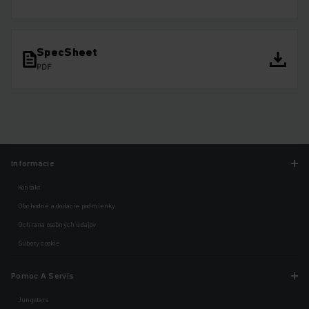
SpecSheet
PDF
Informácie
Kontakt
Obchodné a dodacie podmienky
Ochrana osobných údajov
Súbory cookie
Pomoc A Servis
Jungstars