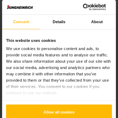
Pridať produkt do košíka
Informácie o výrobku
Consent
Details
About
Nasledujúca časť poskytuje komplexný prehľad technických
This website uses cookies
špecifikácií a vybavenia vozidla.
We use cookies to personalise content and ads, to
provide social media features and to analyse our traffic.
Technické údaje
We also share information about your use of our site with
our social media, advertising and analytics partners who
Oloveno-kyselinová, 24 V /
Batéria
may combine it with other information that you’ve
375 Ah
provided to them or that they’ve collected from your use
of their services. You consent to our cookies if you
Nabíjač
Áno, 24 V / 60 A
continue to use our website.
Battery Refurbishment Year
2025
Allow all cookies
Rok
2019