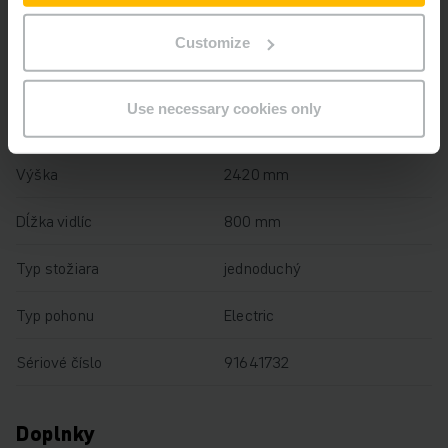
Výška zdvihu
1000 mm
Customize
Nosnosť
650 kg
Use necessary cookies only
Prevádzkové hodiny
3294 h
Výška
2420 mm
Dĺžka vidlíc
800 mm
Typ stožiara
jednoduchý
Typ pohonu
Electric
Sériové číslo
91641732
Doplnky