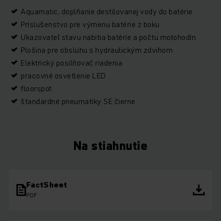
Aquamatic, doplňanie destilovanej vody do batérie
Príslušenstvo pre výmenu batérie z boku
Ukazovateľ stavu nabitia batérie a počtu motohodín
Plošina pre obsluhu s hydraulickým zdvihom
Elektrický posilňovač riadenia
pracovné osvetlenie LED
floorspot
štandardné pneumatiky SE čierne
Na stiahnutie
FactSheet
PDF