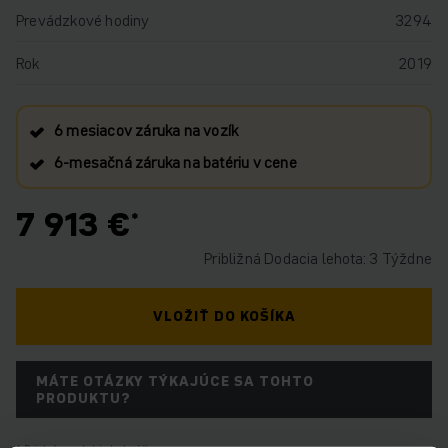
Prevádzkové hodiny
3294
Rok
2019
6 mesiacov záruka na vozík
6‑mesačná záruka na batériu v cene
7 913 €
Približná Dodacia lehota: 3 Týždne
VLOŽIŤ DO KOŠÍKA
MÁTE OTÁZKY TÝKAJÚCE SA TOHTO
PRODUKTU?