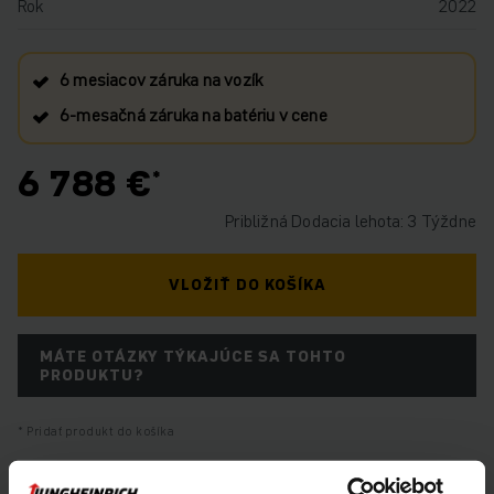
Rok
2022
6 mesiacov záruka na vozík
6‑mesačná záruka na batériu v cene
6 788 €
Približná Dodacia lehota: 3 Týždne
VLOŽIŤ DO KOŠÍKA
MÁTE OTÁZKY TÝKAJÚCE SA TOHTO
PRODUKTU?
Pridať produkt do košíka