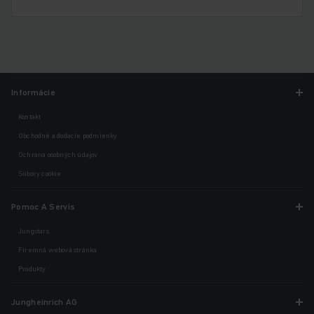
Informácie
Kontakt
Obchodné a dodacie podmienky
Ochrana osobných údajov
Súbory cookie
Pomoc A Servis
Jungstars
Firemná webová stránka
Produkty
Jungheinrich AG