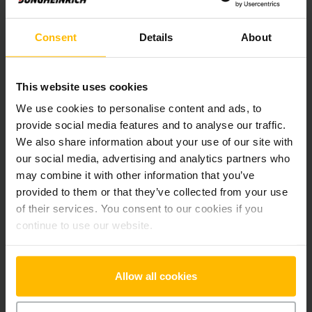
Informácie o výrobku
Consent
Details
About
Nasledujúca časť poskytuje komplexný prehľad technických
špecifikácií a vybavenia vozidla.
This website uses cookies
We use cookies to personalise content and ads, to
Technické údaje
provide social media features and to analyse our traffic.
We also share information about your use of our site with
Oloveno-kyselinová, 24 V /
Batéria
our social media, advertising and analytics partners who
250 Ah
may combine it with other information that you’ve
provided to them or that they’ve collected from your use
Nabíjač
Áno, 24 V / A
of their services. You consent to our cookies if you
continue to use our website.
Battery Refurbishment Year
2026
Rok
2022
Allow all cookies
Výška zdvihu
2500 mm