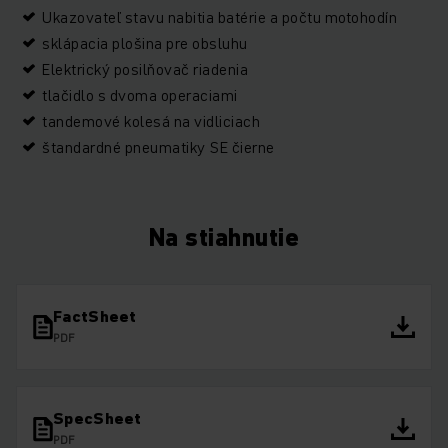
Ukazovateľ stavu nabitia batérie a počtu motohodín
sklápacia plošina pre obsluhu
Elektrický posilňovač riadenia
tlačidlo s dvoma operaciami
tandemové kolesá na vidliciach
štandardné pneumatiky SE čierne
Na stiahnutie
FactSheet
PDF
SpecSheet
PDF