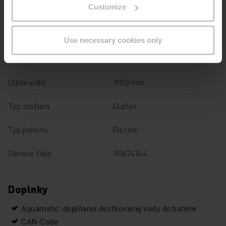
Customize
Nosnosť
1200 kg
Prevádzkové hodiny
520 h
Use necessary cookies only
Výška
1750 mm
Dĺžka vidlíc
1150 mm
Typ stožiara
Duplex
Typ pohonu
Electric
Sériové číslo
90674144
Doplnky
Aquamatic, doplňanie destilovanej vody do batérie
CAN-Code