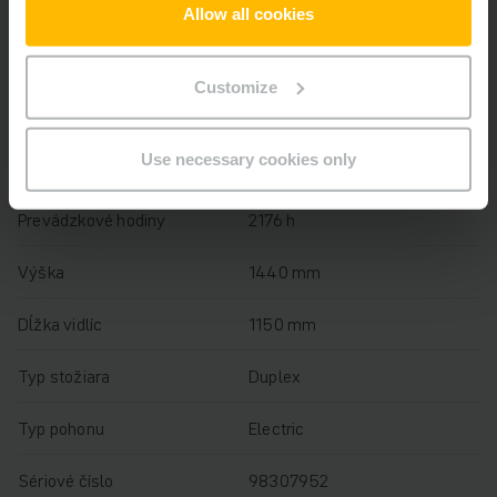
Battery Refurbishment Year
2026
Allow all cookies
Rok
2021
Customize
Výška zdvihu
2010 mm
Use necessary cookies only
Nosnosť
2000 kg
Prevádzkové hodiny
2176 h
Výška
1440 mm
Dĺžka vidlíc
1150 mm
Typ stožiara
Duplex
Typ pohonu
Electric
Sériové číslo
98307952