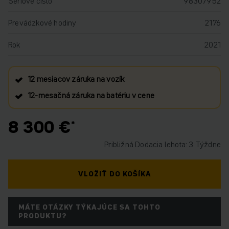
Sériové číslo
98307952
Prevádzkové hodiny
2176
Rok
2021
12 mesiacov záruka na vozík
12‑mesačná záruka na batériu v cene
8 300 €
Približná Dodacia lehota: 3 Týždne
VLOŽIŤ DO KOŠÍKA
MÁTE OTÁZKY TÝKAJÚCE SA TOHTO
PRODUKTU?