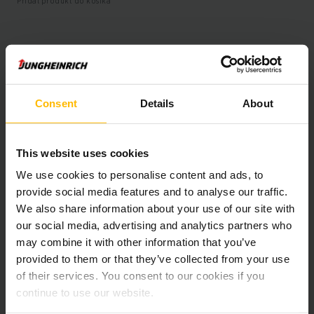
Pridať produkt do košíka
Informácie o výrobku
Nasledujúca časť poskytuje komplexný prehľad technických
Consent
Details
About
špecifikácií a vybavenia vozidla.
This website uses cookies
Technické údaje
We use cookies to personalise content and ads, to
Oloveno-kyselinová, 48 V /
provide social media features and to analyse our traffic.
Batéria
775 Ah
We also share information about your use of our site with
our social media, advertising and analytics partners who
Nabíjač
Áno, 48 V / A
may combine it with other information that you’ve
provided to them or that they’ve collected from your use
Battery Refurbishment Year
2026
of their services. You consent to our cookies if you
continue to use our website.
Rok
2018