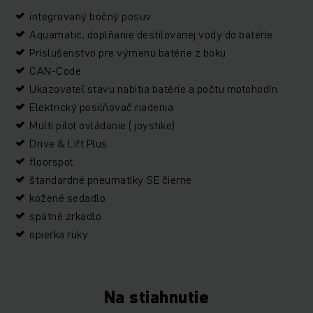
integrovaný bočný posuv
Aquamatic, doplňanie destilovanej vody do batérie
Príslušenstvo pre výmenu batérie z boku
CAN-Code
Ukazovateľ stavu nabitia batérie a počtu motohodín
Elektrický posilňovač riadenia
Multi pilot ovládanie ( joystike)
Drive & Lift Plus
floorspot
štandardné pneumatiky SE čierne
kožené sedadlo
spätné zrkadlo
opierka ruky
Na stiahnutie