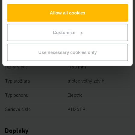
Výška zdvihu
8720 mm
Allow all cookies
Nosnosť
1400 kg
Customize
Prevádzkové hodiny
5749 h
Výška
3440 mm
Use necessary cookies only
Dĺžka vidlíc
1150 mm
Typ stožiara
triplex voľný zdvih
Typ pohonu
Electric
Sériové číslo
91126119
Doplnky