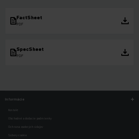
FactSheet
PDF
SpecSheet
PDF
Informácie
Kontakt
Obchodné a dodacie podmienky
Ochrana osobných údajov
Súbory cookie