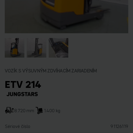
VOZÍK S VÝSUVNÝM ZDVÍHACÍM ZARIADENÍM
ETV 214
8.720 mm
1.400 kg
Sériové číslo
91126119