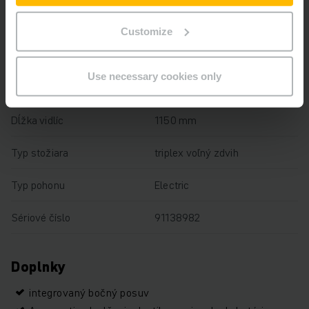
Nosnosť
1400 kg
Customize
Prevádzkové hodiny
5306 h
Use necessary cookies only
Výška
3540 mm
Dĺžka vidlíc
1150 mm
Typ stožiara
triplex voľný zdvih
Typ pohonu
Electric
Sériové číslo
91138982
Doplnky
integrovaný bočný posuv