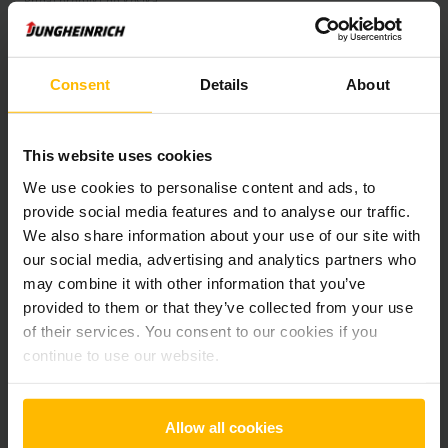
Pridať produkt do košíka
Informácie o výrobku
Consent
Details
About
Nasledujúca časť poskytuje komplexný prehľad technických
This website uses cookies
špecifikácií a vybavenia vozidla.
We use cookies to personalise content and ads, to
provide social media features and to analyse our traffic.
Technické údaje
We also share information about your use of our site with
our social media, advertising and analytics partners who
Oloveno-kyselinová, 48 V /
Batéria
may combine it with other information that you’ve
775 Ah
provided to them or that they’ve collected from your use
of their services. You consent to our cookies if you
Battery Refurbishment Year
2025
continue to use our website.
Rok
2019
Allow all cookies
Výška zdvihu
9020 mm