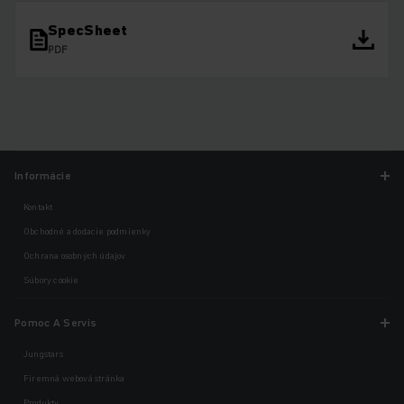
SpecSheet
PDF
Informácie
Kontakt
Obchodné a dodacie podmienky
Ochrana osobných údajov
Súbory cookie
Pomoc A Servis
Jungstars
Firemná webová stránka
Produkty