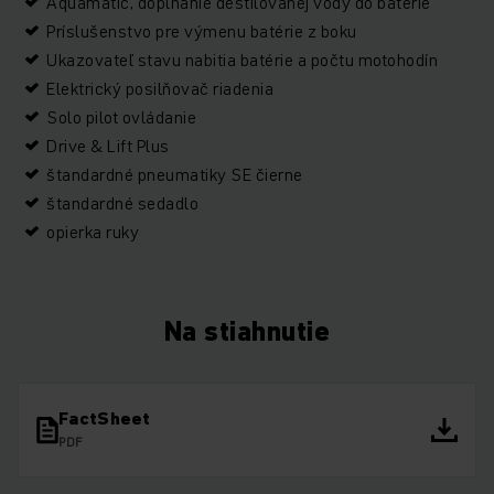
Aquamatic, doplňanie destilovanej vody do batérie
Príslušenstvo pre výmenu batérie z boku
Ukazovateľ stavu nabitia batérie a počtu motohodín
Elektrický posilňovač riadenia
Solo pilot ovládanie
Drive & Lift Plus
štandardné pneumatiky SE čierne
štandardné sedadlo
opierka ruky
Na stiahnutie
FactSheet
PDF