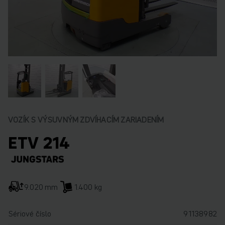
VOZÍK S VÝSUVNÝM ZDVÍHACÍM ZARIADENÍM
ETV 214
9.020 mm
1.400 kg
Sériové číslo
91138982